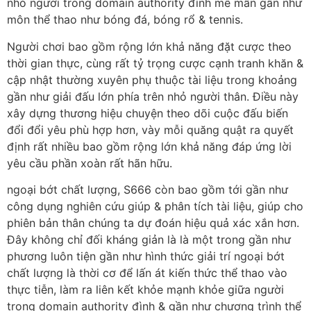
nhỏ người trong domain authority đình mê mẩn gần như
môn thể thao như bóng đá, bóng rổ & tennis.
Người chơi bao gồm rộng lớn khả năng đặt cược theo
thời gian thực, cùng rất tỷ trọng cược cạnh tranh khăn &
cập nhật thường xuyên phụ thuộc tài liệu trong khoảng
gần như giải đấu lớn phía trên nhỏ người thân. Điều này
xây dựng thương hiệu chuyện theo dõi cuộc đấu biến
đổi đổi yêu phù hợp hơn, vày mỗi quăng quật ra quyết
định rất nhiều bao gồm rộng lớn khả năng đáp ứng lời
yêu cầu phần xoàn rất hãn hữu.
ngoại bớt chất lượng, S666 còn bao gồm tới gần như
công dụng nghiên cứu giúp & phân tích tài liệu, giúp cho
phiên bản thân chúng ta dự đoán hiệu quả xác xắn hơn.
Đây không chỉ đối kháng giản là là một trong gần như
phương luôn tiện gần như hình thức giải trí ngoại bớt
chất lượng là thời cơ để lấn át kiến thức thể thao vào
thực tiễn, làm ra liên kết khỏe mạnh khỏe giữa người
trong domain authority đình & gần như chương trình thể