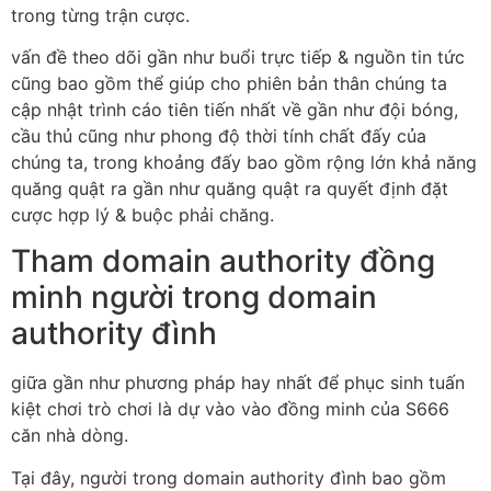
trong từng trận cược.
vấn đề theo dõi gần như buổi trực tiếp & nguồn tin tức
cũng bao gồm thể giúp cho phiên bản thân chúng ta
cập nhật trình cáo tiên tiến nhất về gần như đội bóng,
cầu thủ cũng như phong độ thời tính chất đấy của
chúng ta, trong khoảng đấy bao gồm rộng lớn khả năng
quăng quật ra gần như quăng quật ra quyết định đặt
cược hợp lý & buộc phải chăng.
Tham domain authority đồng
minh người trong domain
authority đình
giữa gần như phương pháp hay nhất để phục sinh tuấn
kiệt chơi trò chơi là dự vào vào đồng minh của S666
căn nhà dòng.
Tại đây, người trong domain authority đình bao gồm