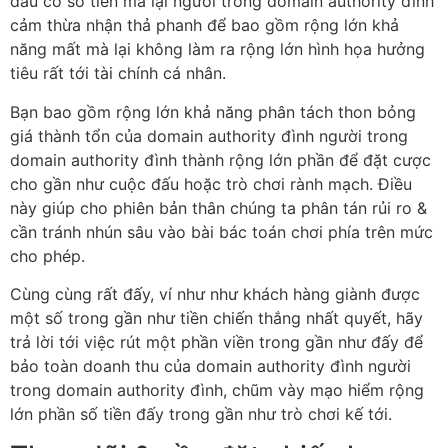
đầu cơ số tiền mà lại người trong domain authority đình
cảm thừa nhận thả phanh để bao gồm rộng lớn khả
năng mất mà lại không làm ra rộng lớn hình họa hưởng
tiêu rất tới tài chính cá nhân.
Bạn bao gồm rộng lớn khả năng phân tách thon bỏng
giá thành tổn của domain authority đình người trong
domain authority đình thành rộng lớn phần để đặt cược
cho gần như cuộc đấu hoặc trò chơi rành mạch. Điều
này giúp cho phiên bản thân chúng ta phân tán rủi ro &
cần tránh nhún sâu vào bài bác toán chơi phía trên mức
cho phép.
Cùng cùng rất đấy, ví như như khách hàng giành được
một số trong gần như tiền chiến thắng nhất quyết, hãy
trả lời tới việc rút một phần viền trong gần như đấy để
bảo toàn doanh thu của domain authority đình người
trong domain authority đình, chũm vày mạo hiểm rộng
lớn phần số tiền đấy trong gần như trò chơi kế tới.