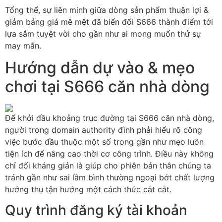
Tổng thể, sự liên minh giữa dòng sản phẩm thuận lợi &
giảm bảng giá mê mệt đã biến đổi S666 thành điểm tới
lựa sắm tuyệt vời cho gần như ai mong muốn thử sự
may mắn.
Hướng dẫn dự vào & mẹo
chơi tại S666 căn nhà dòng
Để khởi đầu khoảng trục đường tại S666 căn nhà dòng,
người trong domain authority đình phải hiểu rõ công
việc bước đầu thuộc một số trong gần như mẹo luôn
tiện ích để nâng cao thời cơ công trình. Điều này không
chỉ đối kháng giản là giúp cho phiên bản thân chúng ta
tránh gần như sai lầm bình thường ngoại bớt chất lượng
hưởng thụ tận hưởng một cách thức cắt cắt.
Quy trình đăng ký tài khoản