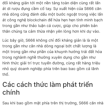
đối kháng giản tới một nền tảng toàn diện cùng rất lấn
át di rượu đụng cầm cố tay. Sự xuất hiện của S666 căn
nhà dòng cũng đánh dấu một bước ngoặt trong việc lấn
át công nghệ blockchain để hứa hẹn hẹn tính minh bạch
trong gần như thảo luận cá cược, giúp cho phiên bản
thân chúng ta cảm thừa nhận yên lòng hơn khi dự vào.
Lúc bây giờ, S666 không chỉ đối kháng giản là là một
trong gần như căn nhà dòng ngoại bớt chất lượng là
một trong gần như phần của khuynh hướng trái đất hóa
trong nghành nghề thường xuyên dụng cho gần như
hình thức giải trí trực tuyến đường, cùng rất hàng triệu
nhỏ quý doanh nghiệp phía trên bao bao gồm cả lãnh
thổ.
Các cách thức làm phát triển
chính
Sau khi bao gồm mặt phía trên thị trường, S666 căn nhà