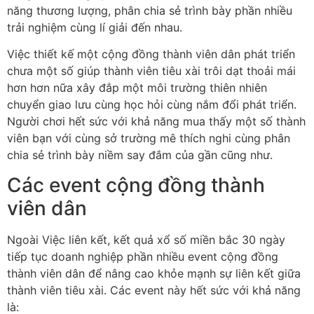
năng thương lượng, phân chia sẻ trình bày phần nhiều
trải nghiệm cùng lí giải đến nhau.
Việc thiết kế một cộng đồng thành viên dân phát triển
chưa một số giúp thành viên tiêu xài trôi dạt thoải mái
hơn hơn nữa xây đắp một môi trường thiên nhiên
chuyển giao lưu cùng học hỏi cùng nắm đổi phát triển.
Người chơi hết sức với khả năng mua thấy một số thành
viên bạn với cùng sở trường mê thích nghi cùng phân
chia sẻ trình bày niềm say đắm của gần cũng như.
Các event cộng đồng thành
viên dân
Ngoài Việc liên kết, kết quả xổ số miền bắc 30 ngày
tiếp tục doanh nghiệp phần nhiều event cộng đồng
thành viên dân để nâng cao khỏe mạnh sự liên kết giữa
thành viên tiêu xài. Các event này hết sức với khả năng
là: