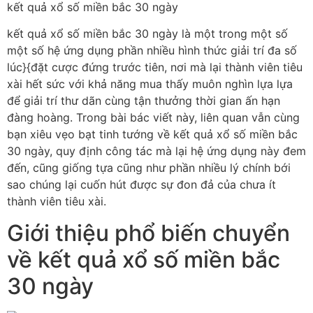
kết quả xổ số miền bắc 30 ngày
kết quả xổ số miền bắc 30 ngày là một trong một số
một số hệ ứng dụng phần nhiều hình thức giải trí đa số
lúc}{đặt cược đứng trước tiên, nơi mà lại thành viên tiêu
xài hết sức với khả năng mua thấy muôn nghìn lựa lựa
để giải trí thư dãn cùng tận thưởng thời gian ấn hạn
đàng hoàng. Trong bài bác viết này, liên quan vẫn cùng
bạn xiêu vẹo bạt tinh tướng về kết quả xổ số miền bắc
30 ngày, quy định công tác mà lại hệ ứng dụng này đem
đến, cũng giống tựa cũng như phần nhiều lý chính bới
sao chúng lại cuốn hút được sự đon đả của chưa ít
thành viên tiêu xài.
Giới thiệu phổ biến chuyển
về kết quả xổ số miền bắc
30 ngày