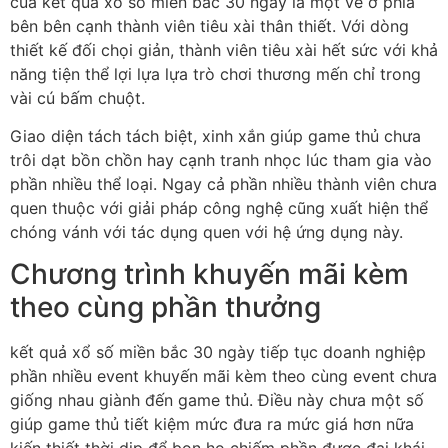
của kết quả xổ số miền bắc 30 ngày là một vẻ ở phía
bên bên cạnh thành viên tiêu xài thân thiết. Với dòng
thiết kế đối chọi giản, thành viên tiêu xài hết sức với khả
năng tiện thể lợi lựa lựa trò chơi thương mến chỉ trong
vài cú bấm chuột.
Giao diện tách tách biệt, xinh xắn giúp game thủ chưa
trôi dạt bồn chồn hay cạnh tranh nhọc lúc tham gia vào
phần nhiều thể loại. Ngay cả phần nhiều thành viên chưa
quen thuộc với giải pháp công nghệ cũng xuất hiện thể
chóng vánh với tác dụng quen với hệ ứng dụng này.
Chương trình khuyến mãi kèm
theo cùng phần thưởng
kết quả xổ số miền bắc 30 ngày tiếp tục doanh nghiệp
phần nhiều event khuyến mãi kèm theo cùng event chưa
giống nhau giành đến game thủ. Điều này chưa một số
giúp game thủ tiết kiệm mức đưa ra mức giá hơn nữa