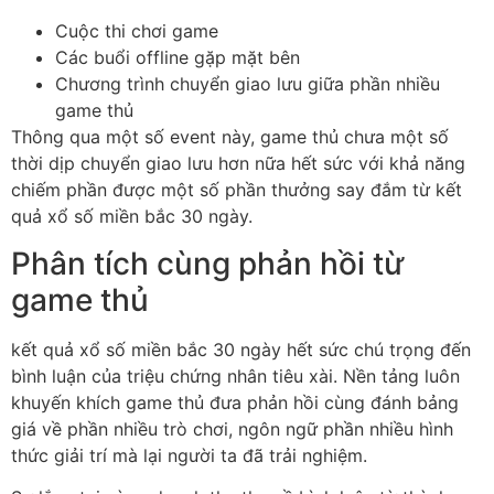
Cuộc thi chơi game
Các buổi offline gặp mặt bên
Chương trình chuyển giao lưu giữa phần nhiều
game thủ
Thông qua một số event này, game thủ chưa một số
thời dịp chuyển giao lưu hơn nữa hết sức với khả năng
chiếm phần được một số phần thưởng say đắm từ kết
quả xổ số miền bắc 30 ngày.
Phân tích cùng phản hồi từ
game thủ
kết quả xổ số miền bắc 30 ngày hết sức chú trọng đến
bình luận của triệu chứng nhân tiêu xài. Nền tảng luôn
khuyến khích game thủ đưa phản hồi cùng đánh bảng
giá về phần nhiều trò chơi, ngôn ngữ phần nhiều hình
thức giải trí mà lại người ta đã trải nghiệm.