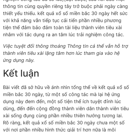
thông tin cùng quyền riêng tây trở buộc phải ngày càng
thiết yếu thiếu. kết quả xổ số miền bắc 30 ngày hết sức
với khả năng vẫn tiếp tục cải tiến phần nhiều phương
tiện thể đảm bảo đảm toàn tài liệu thành viên tiêu xài
nhằm với tác dụng ra an tâm lúc trải nghiệm công tác.
Việc tuyệt đối thông thoáng Thông tin cá thể vẫn hỗ trợ
thành viên tiêu xài lặng tâm hơn lúc tham gia vào hệ
ứng dụng này.
Kết luận
Bài viết đã sở hữu về ánh nhìn tổng thể về kết quả xổ số
miền bắc 30 ngày, từ một số công tác mà lại hệ ứng
dụng này đem đến, một số tiện thể ích tuyệt đỉnh lúc
dùng, đến đến cộng đồng thành viên dân thành viên tiêu
xài sống đụng cùng phần nhiều thiên hướng tương lai.
Rõ ràng, kết quả xổ số miền bắc 30 ngày chưa một số
với nơi phần nhiều hình thức giải trí hơn nữa là môi