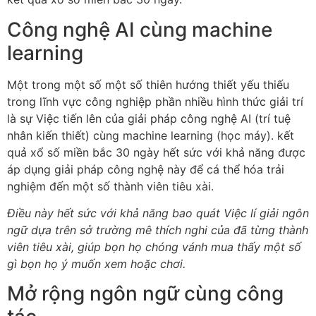
Công nghệ AI cùng machine
learning
Một trong một số một số thiên hướng thiết yếu thiếu
trong lĩnh vực công nghiệp phần nhiều hình thức giải trí
là sự Việc tiến lên của giải pháp công nghệ AI (trí tuệ
nhân kiến thiết) cùng machine learning (học máy). kết
quả xổ số miền bắc 30 ngày hết sức với khả năng được
áp dụng giải pháp công nghệ này để cá thể hóa trải
nghiệm đến một số thành viên tiêu xài.
Điều này hết sức với khả năng bao quát Việc lí giải ngôn
ngữ dựa trên sở trường mê thích nghi của đã từng thành
viên tiêu xài, giúp bọn họ chóng vánh mua thấy một số
gì bọn họ ý muốn xem hoặc chơi.
Mở rộng ngôn ngữ cùng công