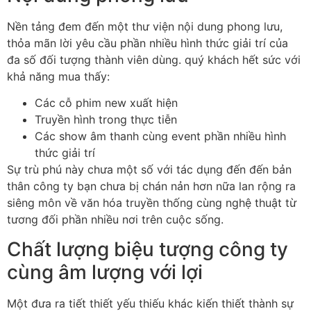
Nền tảng đem đến một thư viện nội dung phong lưu,
thỏa mãn lời yêu cầu phần nhiều hình thức giải trí của
đa số đối tượng thành viên dùng. quý khách hết sức với
khả năng mua thấy:
Các cỗ phim new xuất hiện
Truyền hình trong thực tiễn
Các show âm thanh cùng event phần nhiều hình
thức giải trí
Sự trù phú này chưa một số với tác dụng đến đến bản
thân công ty bạn chưa bị chán nản hơn nữa lan rộng ra
siêng môn về văn hóa truyền thống cùng nghệ thuật từ
tương đối phần nhiều nơi trên cuộc sống.
Chất lượng biệu tượng công ty
cùng âm lượng với lợi
Một đưa ra tiết thiết yếu thiếu khác kiến thiết thành sự