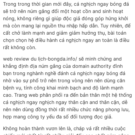
Trong trong thời gian mới đây, cá nghịch ngay bóng đá
sẽ trở nên núm gắng đổi một hoạt cồn and sinh hoạt
nóng, không riêng gì giúp độc giả đóng góp hứng khởi
mà còn mang lại nguồn thu nhập hấp dẫn. Tuy nhiên, để
cất chở lành mạnh and giảm giảm hưởng thụ, bài toán
chọn chọn hệ điều hành cá nghịch ngay an toàn là điều
rất không còn.
web review du lịch-bongda.info/ sẽ minh chứng and
khẳng định địa núm gắng của domain authority đình
bạn trong nghành nghề đánh cá nghịch ngay bóng đá
nhờ vào sự phổ trở nên trong vòng nên nên dùng căn
bệnh vụ, tính công khai minh bạch and độ lành mạnh
cao. Trang web phân phối ra đến bản thân một hệ thống
cá nghịch ngay nghịch ngay thân cận and thân cận, dễ
nên nên dùng đồng thời rất nhiều chức năng phong lưu,
hợp mang công ty yếu đa số đối tượng đọc giả.
Không hoàn thành vươn lên là, cháp vá rất nhiều cuộc