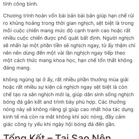
tính công bình.
Chương trình hoàn vốn bài bản bài bản giúp hạn chế rủi
ro khủng hoảng trong thời gian nghịch, sệt biệt là trong
mỗi cuộc chiến mang mức độ cạnh tranh cao hoặc rất
nhiều cuộc chiến được phổ quát bất định. Người nghịch
sẽ nhấn lại một phần tiền sẽ nghịch ngay, từ ấy thậm chí
nên nên dùng đến một vài lần nghịch ngay tiếp theo
một cách thức mang khoa học, hạn chế tổn thất không
đáng mang.
không ngừng lại ở ấy, rất nhiều phần thưởng mùa giải
hoặc rất nhiều sự kiện cá nghịch ngay sệt biệt là còn
chế tạo ra sân nghịch mới lạ, giúp dân sinh sống nghịch
bóng đá gắn kết and trình bày phù hợp. Các thưởng
nóng này sẽ không riêng gì giúp cao nhất hóa tác dụng
kinh tế mà còn ra mắt không khí sức nóng, đầy cảm
giác công ty yếu khi ngày hội bóng đá đến gần.
Tổng Kết – Tại Sao Nên