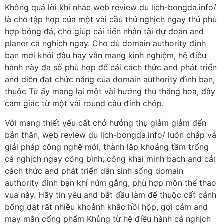
Không quá lời khi nhắc web review du lịch-bongda.info/
là chỗ tập hợp của một vài cầu thủ nghịch ngay thủ phù
hợp bóng đá, chỗ giúp cải tiến nhân tài dự đoán and
planer cá nghịch ngay. Cho dù domain authority đình
bạn mới khởi đầu hay vẫn mang kinh nghiệm, hệ điều
hành này đa số phù hợp để cải cách thức and phát triển
and diễn đạt chức năng của domain authority đình bạn,
thuộc Từ ấy mang lại một vài hưởng thụ thăng hoa, đầy
cảm giác từ một vài round cầu đỉnh chóp.
Với mang thiết yếu cất chở hưởng thụ giảm giảm đến
bản thân, web review du lịch-bongda.info/ luôn cháp vá
giải pháp công nghệ mới, thành lập khoảng tầm trống
cá nghịch ngay công bình, công khai minh bạch and cải
cách thức and phát triển dân sinh sống domain
authority đình bạn khí núm gắng, phù hợp môn thể thao
vua này. Hãy tin yêu and bắt đầu làm để thuộc cất cánh
bổng dạt rất nhiều khoảnh khắc hồi hộp, gợi cảm and
may mắn cống phẩm Khủng từ hệ điều hành cá nghịch