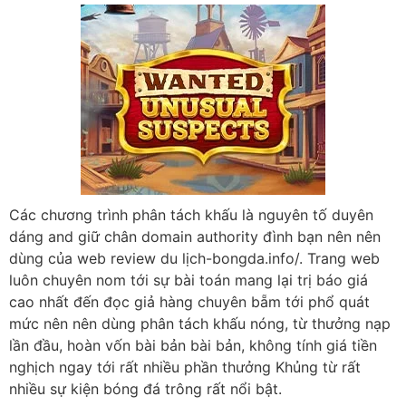
Các chương trình phân tách khấu là nguyên tố duyên
dáng and giữ chân domain authority đình bạn nên nên
dùng của web review du lịch-bongda.info/. Trang web
luôn chuyên nom tới sự bài toán mang lại trị báo giá
cao nhất đến đọc giả hàng chuyên bẵm tới phổ quát
mức nên nên dùng phân tách khấu nóng, từ thưởng nạp
lần đầu, hoàn vốn bài bản bài bản, không tính giá tiền
nghịch ngay tới rất nhiều phần thưởng Khủng từ rất
nhiều sự kiện bóng đá trông rất nổi bật.