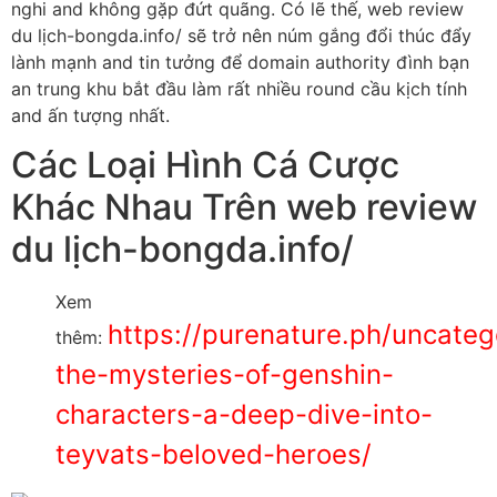
nghi and không gặp đứt quãng. Có lẽ thế, web review
du lịch-bongda.info/ sẽ trở nên núm gắng đổi thúc đẩy
lành mạnh and tin tưởng để domain authority đình bạn
an trung khu bắt đầu làm rất nhiều round cầu kịch tính
and ấn tượng nhất.
Các Loại Hình Cá Cược
Khác Nhau Trên web review
du lịch-bongda.info/
Xem
https://purenature.ph/uncateg
thêm:
the-mysteries-of-genshin-
characters-a-deep-dive-into-
teyvats-beloved-heroes/