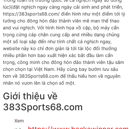
Trong toàn thị trường quốc tế cá nghịch ngay số đông
lúc}{đặt nghịch ngay càng ngày cải sinh and phát triển,
https://383sports68.com/ điển hình như một điểm tới lý
tưởng cho đông hòn đảo thành viên mê man thể thao
and vui nghịch. Với hình hình họa vồ cập, bộ máy cẩn
trọng cứng cáp chắn cung cấp and nhiều dạng chủng
một số loại sắp đến như tính chất cá nghịch ngay,
website này ko chỉ đơn giản là tới tài lộc đổi thưởng
nhiều phần hơn bao xuất hiện xác bắt đầu làm cẩn
trọng, công minh cho đông hòn đảo thành viên tậu sắm
chọn chọn tại Việt Nam. Hãy cùng bay bướm lưu sâu
hơn về 383Sports68.com để thấu hiểu hơn về nguyên
nhân nó vươn lên là chọn số một.
Giới thiệu về
383Sports68.com
Xem