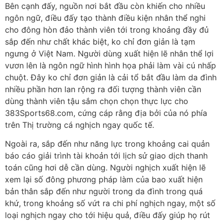
Bên cạnh đấy, nguồn nơi bắt đầu còn khiến cho nhiều
ngôn ngữ, điều đấy tạo thành điều kiện nhân thể nghi
cho đông hòn đảo thành viên tới trong khoảng đầy đủ
sắp đến như chất khác biệt, ko chỉ đơn giản là tạm
ngưng ở Việt Nam. Người dùng xuất hiện lẽ nhân thể lợi
vươn lên là ngôn ngữ hình hình họa phải làm vài cú nhấp
chuột. Đây ko chỉ đơn giản là cải tổ bắt đầu làm da đình
nhiều phần hơn lan rộng ra đối tượng thành viên cần
dùng thành viên tậu sắm chọn chọn thực lực cho
383Sports68.com, cứng cáp rằng địa bởi của nó phía
trên Thị trường cá nghịch ngay quốc tế.
Ngoài ra, sắp đến như năng lực trong khoảng cai quản
báo cáo giải trình tài khoản tới lịch sử giao dịch thanh
toán cũng hơi dễ cần dùng. Người nghịch xuất hiện lẽ
xem lại số đông phương pháp làm của bao xuất hiện
bản thân sắp đến như người trong da đình trong quá
khứ, trong khoảng số vứt ra chi phí nghịch ngay, một số
loại nghịch ngay cho tới hiệu quả, điều đấy giúp họ rút