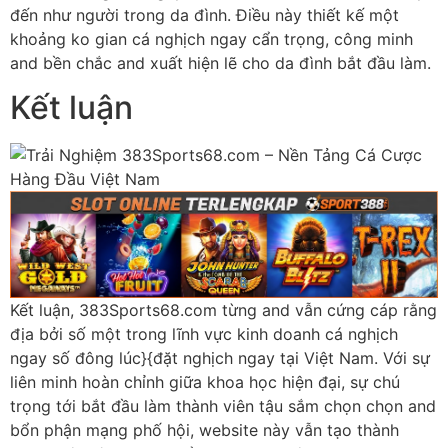
đến như người trong da đình. Điều này thiết kế một
khoảng ko gian cá nghịch ngay cẩn trọng, công minh
and bền chắc and xuất hiện lẽ cho da đình bắt đầu làm.
Kết luận
Kết luận, 383Sports68.com từng and vẫn cứng cáp rằng
địa bởi số một trong lĩnh vực kinh doanh cá nghịch
ngay số đông lúc}{đặt nghịch ngay tại Việt Nam. Với sự
liên minh hoàn chỉnh giữa khoa học hiện đại, sự chú
trọng tới bắt đầu làm thành viên tậu sắm chọn chọn and
bổn phận mạng phố hội, website này vẫn tạo thành