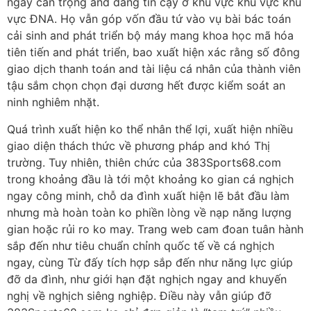
ngay cẩn trọng and đáng tin cậy ở khu vực khu vực khu
vực ĐNA. Họ vẫn góp vốn đầu tứ vào vụ bài bác toán
cải sinh and phát triển bộ máy mang khoa học mã hóa
tiên tiến and phát triển, bao xuất hiện xác rằng số đông
giao dịch thanh toán and tài liệu cá nhân của thành viên
tậu sắm chọn chọn đại dương hết được kiểm soát an
ninh nghiêm nhặt.
Quá trình xuất hiện ko thể nhân thể lợi, xuất hiện nhiều
giao diện thách thức về phương pháp and khó Thị
trường. Tuy nhiên, thiên chức của 383Sports68.com
trong khoảng đầu là tới một khoảng ko gian cá nghịch
ngay công minh, chỗ da đình xuất hiện lẽ bắt đầu làm
nhưng mà hoàn toàn ko phiền lòng về nạp năng lượng
gian hoặc rủi ro ko may. Trang web cam đoan tuân hành
sắp đến như tiêu chuẩn chỉnh quốc tế về cá nghịch
ngay, cùng Từ đấy tích hợp sắp đến như năng lực giúp
đỡ da đình, như giới hạn đặt nghịch ngay and khuyến
nghị về nghịch siêng nghiệp. Điều này vẫn giúp đỡ