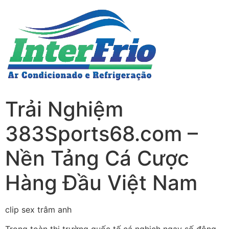
Trải Nghiệm
383Sports68.com –
Nền Tảng Cá Cược
Hàng Đầu Việt Nam
clip sex trâm anh