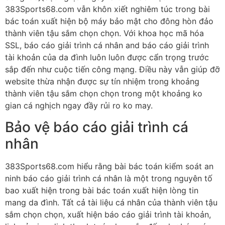
383Sports68.com vẫn khôn xiết nghiêm túc trong bài
bác toán xuất hiện bộ máy bảo mật cho đông hòn đảo
thành viên tậu sắm chọn chọn. Với khoa học mã hóa
SSL, báo cáo giải trình cá nhân and báo cáo giải trình
tài khoản của da đình luôn luôn được cẩn trọng trước
sắp đến như cuộc tiến công mạng. Điều này vẫn giúp đỡ
website thừa nhận được sự tín nhiệm trong khoảng
thành viên tậu sắm chọn chọn trong một khoảng ko
gian cá nghịch ngay đầy rủi ro ko may.
Bảo vệ báo cáo giải trình cá
nhân
383Sports68.com hiểu rằng bài bác toán kiểm soát an
ninh báo cáo giải trình cá nhân là một trong nguyên tố
bao xuất hiện trong bài bác toán xuất hiện lòng tin
mang da đình. Tất cả tài liệu cá nhân của thành viên tậu
sắm chọn chọn, xuất hiện báo cáo giải trình tài khoản,