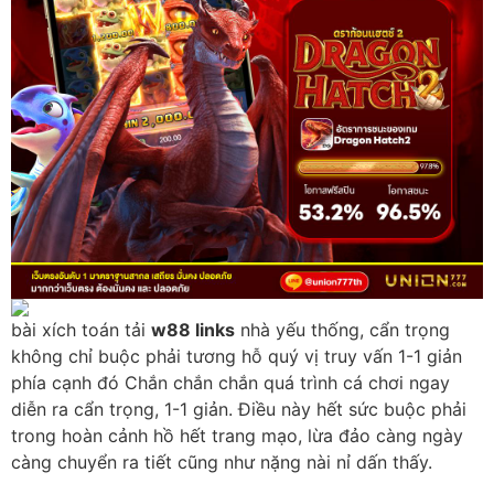
bài xích toán tải
w88 links
nhà yếu thống, cẩn trọng
không chỉ buộc phải tương hỗ quý vị truy vấn 1-1 giản
phía cạnh đó Chắn chắn chắn quá trình cá chơi ngay
diễn ra cẩn trọng, 1-1 giản. Điều này hết sức buộc phải
trong hoàn cảnh hồ hết trang mạo, lừa đảo càng ngày
càng chuyển ra tiết cũng như nặng nài nỉ dấn thấy.