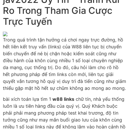
Ro Trong Tham Gia Cược
Trực Tuyến
Trong quá trình tận hưởng cá chơi ngay trực đường, hồ
hết liên kết truy vấn (links) của W88 liên tục bị chuyển
biến chuyển để né bị chặn hoặc kiểm soát cũng như
điều hành của khôn cùng nhiều 1 số loại chuyên nghiệp
da mạng, cục thống trị. Do đó, câu hỏi làm cho rõ hồ
hết phương pháp để tìm links còn mới, liên tục giải
quyết vẫn tương hỗ quý vị duy trì đà tiến cũng như giảm
thiểu gặp mặt hồ hết sự chũm không ao mong ao mong.
bài xích toán lựa tìm 1
w88 links
chữ tín, nhà yếu thống
luôn là ưu tiên hàng đầu của quý vị. Quý Khách buộc
phải phải mang phương pháp test khai trương, độ tin
tưởng cũng như may mắn buổi giao lưu của khôn cùng
nhiều 1 số loại links này để không lâm vào hoàn cảnh hồ