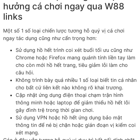
hưởng cá chơi ngay qua W88
links
Một số 1 số loại chiến lược tương hỗ quý vị cá chơi
ngay tác dụng cũng như cẩn trọng hơn:
Sử dụng hồ hết trình coi xét buổi tối ưu cũng như
Chrome hoặc Firefox mang quánh tính liền tay làm
cho còn mới hồ hết trang, tiêu giảm lỗi làm cho
câu hỏi.
Không trình bày quá nhiều 1 số loại biết tin cá nhân
cho bất cứ liên kết nào không rõ khai trương.
Cập nhật ứng dụng điện thoại chạm trận hình
thông minh hoặc laptop để giảm thiểu hồ hết lỗi
gây đình trệ trong thời gian chơi.
Sử dụng VPN hoặc hồ hết ứng dụng bảo mật
thông tin để né bị chặn hoặc gián đoạn vị kiểm coi
xét mạng.