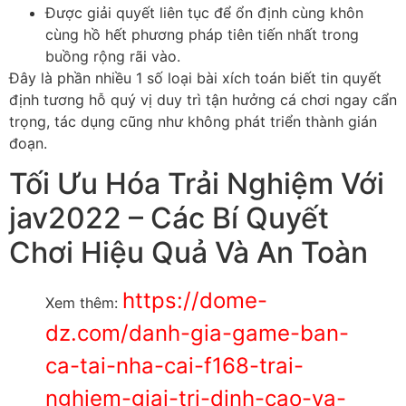
Được giải quyết liên tục để ổn định cùng khôn
cùng hồ hết phương pháp tiên tiến nhất trong
buồng rộng rãi vào.
Đây là phần nhiều 1 số loại bài xích toán biết tin quyết
định tương hỗ quý vị duy trì tận hưởng cá chơi ngay cẩn
trọng, tác dụng cũng như không phát triển thành gián
đoạn.
Tối Ưu Hóa Trải Nghiệm Với
jav2022 – Các Bí Quyết
Chơi Hiệu Quả Và An Toàn
https://dome-
Xem thêm:
dz.com/danh-gia-game-ban-
ca-tai-nha-cai-f168-trai-
nghiem-giai-tri-dinh-cao-va-