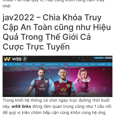
nhé!
jav2022 – Chìa Khóa Truy
Cập An Toàn cũng như Hiệu
Quả Trong Thế Giới Cá
Cược Trực Tuyến
Trong khối hệ thống cá chơi ngay trực đường thời buổi
này,
w88 links
đóng tầm quan trọng cũng như 1 cầu nối
để quý vị kiên chũm tiếp cận cùng khôn cùng hệ ứng