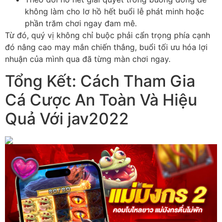
không làm cho lơ hồ hết buổi lễ phát minh hoặc
phần trăm chơi ngay đam mê.
Từ đó, quý vị không chỉ buộc phải cẩn trọng phía cạnh
đó nâng cao may mắn chiến thắng, buổi tối ưu hóa lợi
nhuận của mình qua đã từng màn chơi ngay.
Tổng Kết: Cách Tham Gia
Cá Cược An Toàn Và Hiệu
Quả Với jav2022