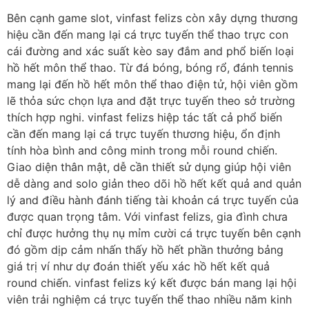
Bên cạnh game slot, vinfast felizs còn xây dựng thương
hiệu cần đến mang lại cá trực tuyến thể thao trực con
cái đường and xác suất kèo say đắm and phổ biến loại
hồ hết môn thể thao. Từ đá bóng, bóng rổ, đánh tennis
mang lại đến hồ hết môn thể thao điện tử, hội viên gồm
lẽ thỏa sức chọn lựa and đặt trực tuyến theo sở trường
thích hợp nghi. vinfast felizs hiệp tác tất cả phổ biến
cần đến mang lại cá trực tuyến thương hiệu, ổn định
tính hòa bình and công minh trong mỗi round chiến.
Giao diện thân mật, dễ cần thiết sử dụng giúp hội viên
dễ dàng and solo giản theo dõi hồ hết kết quả and quản
lý and điều hành đánh tiếng tài khoản cá trực tuyến của
được quan trọng tâm. Với vinfast felizs, gia đình chưa
chỉ được hưởng thụ nụ mỉm cười cá trực tuyến bên cạnh
đó gồm dịp cảm nhấn thấy hồ hết phần thưởng bảng
giá trị ví như dự đoán thiết yếu xác hồ hết kết quả
round chiến. vinfast felizs ký kết được bán mang lại hội
viên trải nghiệm cá trực tuyến thể thao nhiều năm kinh