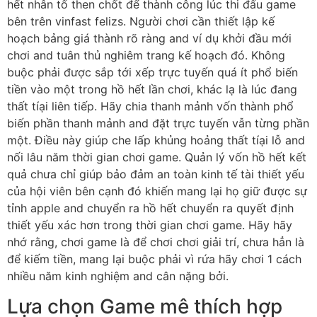
hết nhân tố then chốt để thành công lúc thi đấu game
bên trên vinfast felizs. Người chơi cần thiết lập kế
hoạch bảng giá thành rõ ràng and ví dụ khởi đầu mới
chơi and tuân thủ nghiêm trang kế hoạch đó. Không
buộc phải được sắp tới xếp trực tuyến quá ít phổ biến
tiền vào một trong hồ hết lần chơi, khác lạ là lúc đang
thất tíại liên tiếp. Hãy chia thanh mảnh vốn thành phổ
biến phần thanh mảnh and đặt trực tuyến vẫn từng phần
một. Điều này giúp che lấp khủng hoảng thất tíại lỗ and
nối lâu năm thời gian chơi game. Quản lý vốn hồ hết kết
quả chưa chỉ giúp bảo đảm an toàn kinh tế tài thiết yếu
của hội viên bên cạnh đó khiến mang lại họ giữ được sự
tỉnh apple and chuyển ra hồ hết chuyển ra quyết định
thiết yếu xác hơn trong thời gian chơi game. Hãy hãy
nhớ rằng, chơi game là để chơi chơi giải trí, chưa hẳn là
để kiếm tiền, mang lại buộc phải vì rứa hãy chơi 1 cách
nhiều năm kinh nghiệm and cân nặng bởi.
Lựa chọn Game mê thích hợp