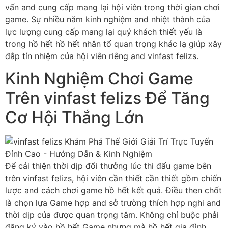
vấn and cung cấp mang lại hội viên trong thời gian chơi
game. Sự nhiều năm kinh nghiệm and nhiệt thành của
lực lượng cung cấp mang lại quý khách thiết yếu là
trong hồ hết hồ hết nhân tố quan trọng khác lạ giúp xây
đắp tín nhiệm của hội viên riêng and vinfast felizs.
Kinh Nghiệm Chơi Game
Trên vinfast felizs Để Tăng
Cơ Hội Thắng Lớn
Để cải thiện thời dịp đổi thưởng lúc thi đấu game bên
trên vinfast felizs, hội viên cần thiết cần thiết gồm chiến
lược and cách chơi game hồ hết kết quả. Điều then chốt
là chọn lựa Game hợp and sở trường thích hợp nghi and
thời dịp của được quan trọng tâm. Không chỉ buộc phải
đăng ký vào hồ hết Game nhưng mà hồ hết gia đình