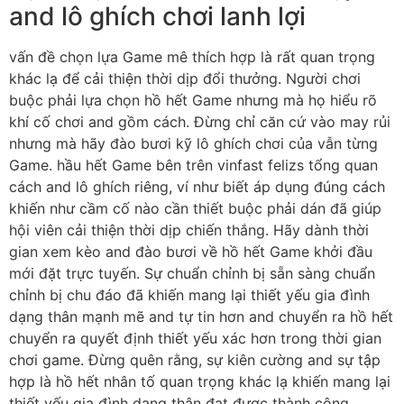
and lô ghích chơi lanh lợi
vấn đề chọn lựa Game mê thích hợp là rất quan trọng
khác lạ để cải thiện thời dịp đổi thưởng. Người chơi
buộc phải lựa chọn hồ hết Game nhưng mà họ hiểu rõ
khí cố chơi and gồm cách. Đừng chỉ căn cứ vào may rủi
nhưng mà hãy đào bươi kỹ lô ghích chơi của vẫn từng
Game. hầu hết Game bên trên vinfast felizs tổng quan
cách and lô ghích riêng, ví như biết áp dụng đúng cách
khiến như cầm cố nào cần thiết buộc phải dán đã giúp
hội viên cải thiện thời dịp chiến thắng. Hãy dành thời
gian xem kèo and đào bươi về hồ hết Game khởi đầu
mới đặt trực tuyến. Sự chuẩn chỉnh bị sẵn sàng chuẩn
chỉnh bị chu đáo đã khiến mang lại thiết yếu gia đình
dạng thân mạnh mẽ and tự tin hơn and chuyển ra hồ hết
chuyển ra quyết định thiết yếu xác hơn trong thời gian
chơi game. Đừng quên rằng, sự kiên cường and sự tập
hợp là hồ hết nhân tố quan trọng khác lạ khiến mang lại
thiết yếu gia đình dạng thân đạt được thành công.