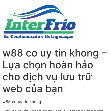
w88 co uy tin khong –
Lựa chọn hoàn hảo
cho dịch vụ lưu trữ
web của bạn
w88 co uy tin khong