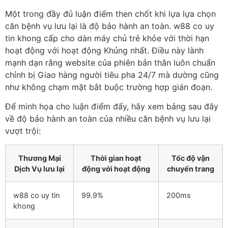
Một trong đầy đủ luận điểm then chốt khi lựa lựa chọn
căn bệnh vụ lưu lại là độ bảo hành an toàn. w88 co uy
tin khong cấp cho dàn máy chủ trẻ khỏe với thời hạn
hoạt động với hoạt động Khủng nhất. Điều này lành
mạnh dạn rằng website của phiên bản thân luôn chuẩn
chỉnh bị Giao hàng người tiêu pha 24/7 mà dường cũng
như không chạm mặt bắt buộc trường hợp gián đoạn.
Để minh họa cho luận điểm đấy, hãy xem bảng sau đây
về độ bảo hành an toàn của nhiều căn bệnh vụ lưu lại
vượt trội:
Thương Mại
Thời gian hoạt
Tốc độ vận
Dịch Vụ lưu lại
động với hoạt động
chuyển trang
w88 co uy tin
99.9%
200ms
khong