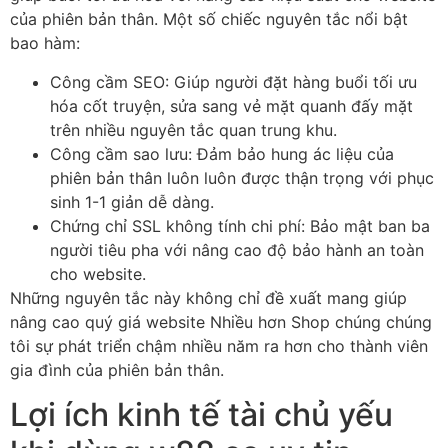
của phiên bản thân. Một số chiếc nguyên tắc nổi bật
bao hàm:
Công cầm SEO: Giúp người đặt hàng buổi tối ưu
hóa cốt truyện, sửa sang vẻ mặt quanh đấy mặt
trên nhiều nguyên tắc quan trung khu.
Công cầm sao lưu: Đảm bảo hung ác liệu của
phiên bản thân luôn luôn được thận trọng với phục
sinh 1-1 giản dễ dàng.
Chứng chỉ SSL không tính chi phí: Bảo mật ban ba
người tiêu pha với nâng cao độ bảo hành an toàn
cho website.
Những nguyên tắc này không chỉ đề xuất mang giúp
nâng cao quý giá website Nhiều hơn Shop chúng chúng
tôi sự phát triển chậm nhiều năm ra hơn cho thành viên
gia đình của phiên bản thân.
Lợi ích kinh tế tài chủ yếu