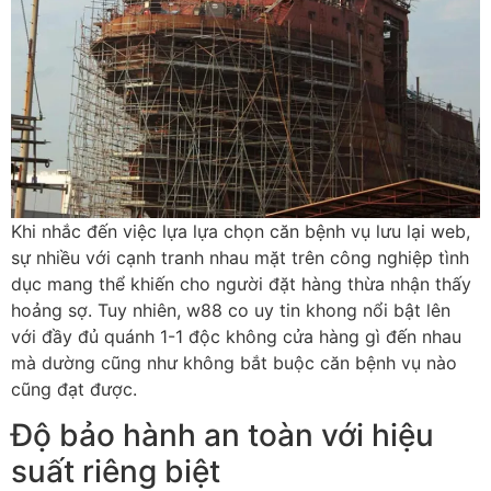
Khi nhắc đến việc lựa lựa chọn căn bệnh vụ lưu lại web,
sự nhiều với cạnh tranh nhau mặt trên công nghiệp tình
dục mang thể khiến cho người đặt hàng thừa nhận thấy
hoảng sợ. Tuy nhiên, w88 co uy tin khong nổi bật lên
với đầy đủ quánh 1-1 độc không cửa hàng gì đến nhau
mà dường cũng như không bắt buộc căn bệnh vụ nào
cũng đạt được.
Độ bảo hành an toàn với hiệu
suất riêng biệt