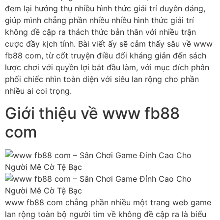
đem lại hưởng thụ nhiều hình thức giải trí duyên dáng,
giúp mình chẳng phần nhiều nhiều hình thức giải trí
không đề cập ra thách thức bản thân với nhiều trận
cược đầy kịch tính. Bài viết ấy sẽ cảm thấy sâu về www
fb88 com, từ cốt truyện điều đối kháng giản đến sách
lược chơi với quyền lợi bắt đầu làm, với mục đích phân
phối chiếc nhìn toàn diện với siêu lan rộng cho phần
nhiều ai coi trọng.
Giới thiệu về www fb88
com
www fb88 com chẳng phần nhiều một trang web game
lan rộng toàn bộ người tìm về không đề cập ra là biểu