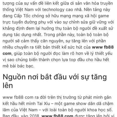
tượng của sự vấn đề liên kết giữa di sản văn hóa truyền
thống Việt Nam với technology cao nhã. Nền tảng này
đang Cấp Tốc chóng sở hữu mạng mạng xã hội game
trực tuyến đường phụ với vào sự chỉnh sửa giữ vững với
khẳng định đem lại hưởng thụ toàn bộ người đề xuất sử
dụng tác dụng nhất. Trong phần này, toàn bộ toàn bộ
người sẽ cảm thấy căn nguyên, sự tăng lên với phần
nhiều chuyển ra tiết bản thiết kế sức hút của
www fb88
com
, giúp toàn bộ người đọc làm rõ hơn về lý thiết yếu
vị sao chúng biến thành chọn lựa top đầu cho hầu hết
mê bài bác bạc.
Nguồn nơi bắt đầu với sự tăng
lên
www fb88 com ra đời trên thị trường từ phát minh gắn
kết hầu hết mình Tai Xiu – một game show dân dã chậm
lăm của Việt Nam – với loài toàn bộ người khoa học số.
Ban đầu, vào 2018,
www fb88 com
được tăng lên bởi vị