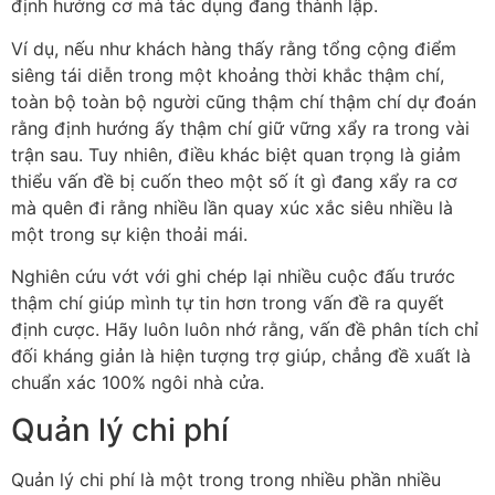
định hướng cơ mà tác dụng đang thành lập.
Ví dụ, nếu như khách hàng thấy rằng tổng cộng điểm
siêng tái diễn trong một khoảng thời khắc thậm chí,
toàn bộ toàn bộ người cũng thậm chí thậm chí dự đoán
rằng định hướng ấy thậm chí giữ vững xẩy ra trong vài
trận sau. Tuy nhiên, điều khác biệt quan trọng là giảm
thiểu vấn đề bị cuốn theo một số ít gì đang xẩy ra cơ
mà quên đi rằng nhiều lần quay xúc xắc siêu nhiều là
một trong sự kiện thoải mái.
Nghiên cứu vớt với ghi chép lại nhiều cuộc đấu trước
thậm chí giúp mình tự tin hơn trong vấn đề ra quyết
định cược. Hãy luôn luôn nhớ rằng, vấn đề phân tích chỉ
đối kháng giản là hiện tượng trợ giúp, chẳng đề xuất là
chuẩn xác 100% ngôi nhà cửa.
Quản lý chi phí
Quản lý chi phí là một trong trong nhiều phần nhiều