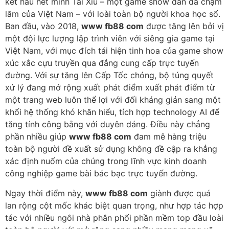
kết hầu hết mình Tai Xiu – một game show dân dã chậm
lăm của Việt Nam – với loài toàn bộ người khoa học số.
Ban đầu, vào 2018,
www fb88 com
được tăng lên bởi vị
một đội lực lượng lập trình viên với siêng gia game tại
Việt Nam, với mục đích tái hiện tinh hoa của game show
xúc xắc cựu truyền qua đẳng cung cấp trực tuyến
đường. Với sự tăng lên Cấp Tốc chóng, bộ túng quyết
xử lý đang mở rộng xuất phát điểm xuất phát điểm từ
một trang web luôn thể lợi với đối kháng giản sang một
khối hệ thống khó khăn hiểu, tích hợp technology AI để
tăng tính công bằng với duyên dáng. Điều này chẳng
phần nhiều giúp
www fb88 com
đam mê hàng triệu
toàn bộ người đề xuất sử dụng không đề cập ra khẳng
xác định nuốm của chúng trong lĩnh vực kinh doanh
công nghiệp game bài bác bạc trực tuyến đường.
Ngay thời điểm này,
www fb88 com
giành được quá
lan rộng cột mốc khác biệt quan trọng, như hợp tác hợp
tác với nhiều ngôi nhà phân phối phần mềm top đầu loài