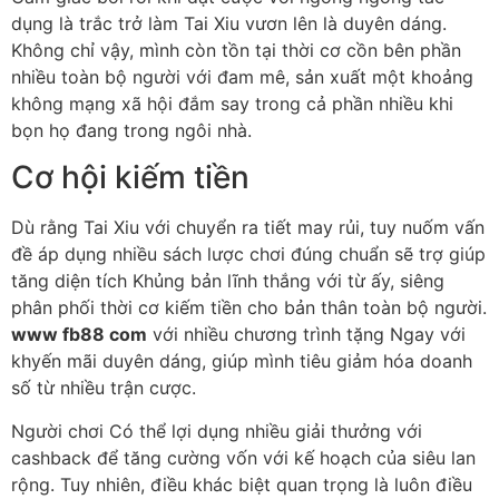
dụng là trắc trở làm Tai Xiu vươn lên là duyên dáng.
Không chỉ vậy, mình còn tồn tại thời cơ cồn bên phần
nhiều toàn bộ người với đam mê, sản xuất một khoảng
không mạng xã hội đắm say trong cả phần nhiều khi
bọn họ đang trong ngôi nhà.
Cơ hội kiếm tiền
Dù rằng Tai Xiu với chuyển ra tiết may rủi, tuy nuốm vấn
đề áp dụng nhiều sách lược chơi đúng chuẩn sẽ trợ giúp
tăng diện tích Khủng bản lĩnh thắng với từ ấy, siêng
phân phối thời cơ kiếm tiền cho bản thân toàn bộ người.
www fb88 com
với nhiều chương trình tặng Ngay với
khyến mãi duyên dáng, giúp mình tiêu giảm hóa doanh
số từ nhiều trận cược.
Người chơi Có thể lợi dụng nhiều giải thưởng với
cashback để tăng cường vốn với kế hoạch của siêu lan
rộng. Tuy nhiên, điều khác biệt quan trọng là luôn điều