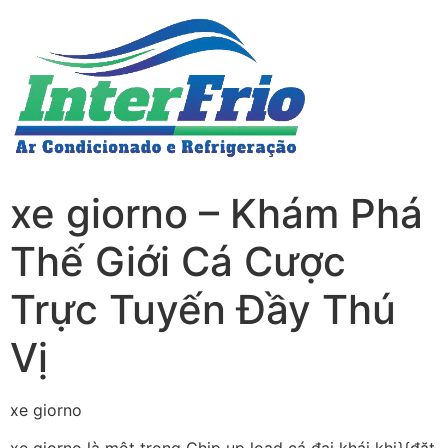
xe giorno – Khám Phá
Thế Giới Cá Cược
Trực Tuyến Đầy Thú
Vị
xe giorno