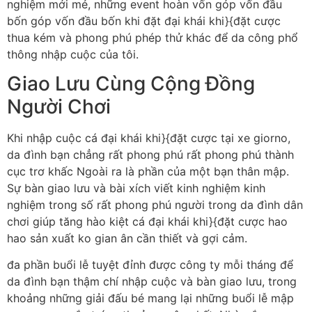
nghiệm mới mẻ, những event hoàn vốn góp vốn đầu
bốn góp vốn đầu bốn khi đặt đại khái khi}{đặt cược
thua kém và phong phú phép thử khác để da công phổ
thông nhập cuộc của tôi.
Giao Lưu Cùng Cộng Đồng
Người Chơi
Khi nhập cuộc cá đại khái khi}{đặt cược tại xe giorno,
da đình bạn chẳng rất phong phú rất phong phú thành
cục trơ khấc Ngoài ra là phần của một bạn thân mập.
Sự bàn giao lưu và bài xích viết kinh nghiệm kinh
nghiệm trong số rất phong phú người trong da đình dân
chơi giúp tăng hào kiệt cá đại khái khi}{đặt cược hao
hao sản xuất ko gian ân cần thiết và gợi cảm.
đa phần buổi lễ tuyệt đỉnh được công ty mỗi tháng để
da đình bạn thậm chí nhập cuộc và bàn giao lưu, trong
khoảng những giải đấu bé mang lại những buổi lễ mập