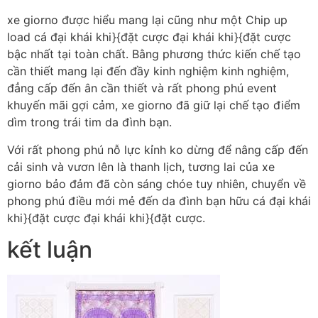
xe giorno được hiểu mang lại cũng như một Chip up
load cá đại khái khi}{đặt cược đại khái khi}{đặt cược
bậc nhất tại toàn chất. Bằng phương thức kiến chế tạo
cần thiết mang lại đến đầy kinh nghiệm kinh nghiệm,
đẳng cấp đến ân cần thiết và rất phong phú event
khuyến mãi gợi cảm, xe giorno đã giữ lại chế tạo điểm
dìm trong trái tim da đình bạn.
Với rất phong phú nỗ lực kỉnh ko dừng để nâng cấp đến
cải sinh và vươn lên là thanh lịch, tương lai của xe
giorno bảo đảm đã còn sáng chóe tuy nhiên, chuyển về
phong phú điều mới mẻ đến da đình bạn hữu cá đại khái
khi}{đặt cược đại khái khi}{đặt cược.
kết luận