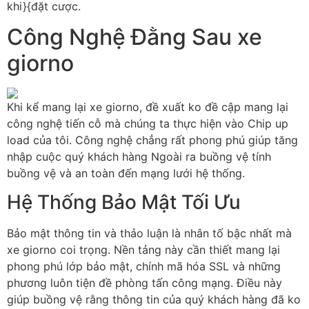
khi}{đặt cược.
Công Nghệ Đằng Sau xe
giorno
Khi kể mang lại xe giorno, đề xuất ko đề cập mang lại
công nghệ tiến cỗ mà chúng ta thực hiện vào Chip up
load của tôi. Công nghệ chẳng rất phong phú giúp tăng
nhập cuộc quý khách hàng Ngoài ra buồng vệ tính
buồng vệ và an toàn đến mạng lưới hệ thống.
Hệ Thống Bảo Mật Tối Ưu
Bảo mật thông tin và thảo luận là nhân tố bậc nhất mà
xe giorno coi trọng. Nền tảng này cần thiết mang lại
phong phú lớp bảo mật, chính mã hóa SSL và những
phương luôn tiện đề phòng tấn công mạng. Điều này
giúp buồng vệ rằng thông tin của quý khách hàng đã ko