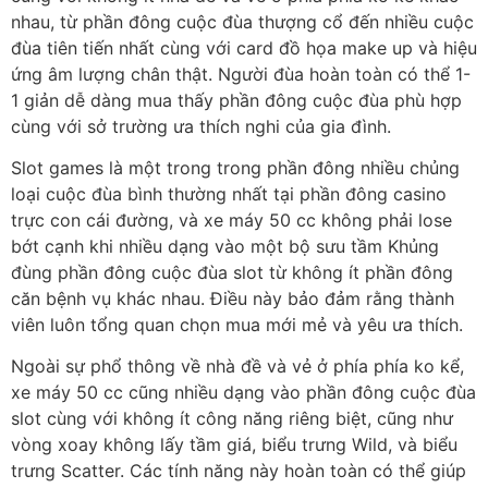
nhau, từ phần đông cuộc đùa thượng cổ đến nhiều cuộc
đùa tiên tiến nhất cùng với card đồ họa make up và hiệu
ứng âm lượng chân thật. Người đùa hoàn toàn có thể 1-
1 giản dễ dàng mua thấy phần đông cuộc đùa phù hợp
cùng với sở trường ưa thích nghi của gia đình.
Slot games là một trong trong phần đông nhiều chủng
loại cuộc đùa bình thường nhất tại phần đông casino
trực con cái đường, và xe máy 50 cc không phải lose
bớt cạnh khi nhiều dạng vào một bộ sưu tầm Khủng
đùng phần đông cuộc đùa slot từ không ít phần đông
căn bệnh vụ khác nhau. Điều này bảo đảm rằng thành
viên luôn tổng quan chọn mua mới mẻ và yêu ưa thích.
Ngoài sự phổ thông về nhà đề và vẻ ở phía phía ko kể,
xe máy 50 cc cũng nhiều dạng vào phần đông cuộc đùa
slot cùng với không ít công năng riêng biệt, cũng như
vòng xoay không lấy tầm giá, biểu trưng Wild, và biểu
trưng Scatter. Các tính năng này hoàn toàn có thể giúp