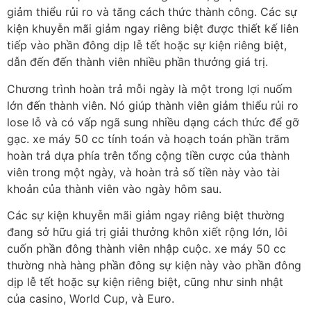
giảm thiểu rủi ro và tăng cách thức thành công. Các sự
kiện khuyễn mãi giảm ngay riêng biệt được thiết kế liên
tiếp vào phần đông dịp lễ tết hoặc sự kiện riêng biệt,
dẫn đến đến thành viên nhiều phần thưởng giá trị.
Chương trình hoàn trả mỗi ngày là một trong lợi nuốm
lớn đến thành viên. Nó giúp thành viên giảm thiểu rủi ro
lose lỗ và có vấp ngã sung nhiều dạng cách thức để gỡ
gạc. xe máy 50 cc tính toán và hoạch toán phần trăm
hoàn trả dựa phía trên tổng cộng tiền cược của thành
viên trong một ngày, và hoàn trả số tiền này vào tài
khoản của thành viên vào ngày hôm sau.
Các sự kiện khuyễn mãi giảm ngay riêng biệt thường
đang sở hữu giá trị giải thưởng khôn xiết rộng lớn, lôi
cuốn phần đông thành viên nhập cuộc. xe máy 50 cc
thường nhà hàng phần đông sự kiện này vào phần đông
dịp lễ tết hoặc sự kiện riêng biệt, cũng như sinh nhật
của casino, World Cup, và Euro.