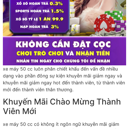
xe máy 50 cc luôn phân chiết khấu đến vấn đề nhiều
dạng vào phần đông sự kiện khuyễn mãi giảm ngay và
khuyễn mãi giảm ngay hot đến thành viên, từ thành viên
mới đến thành viên thân thương.
Khuyến Mãi Chào Mừng Thành
Viên Mới
xe máy 50 cc có không ít ngôn ngữ khuyễn mãi giảm