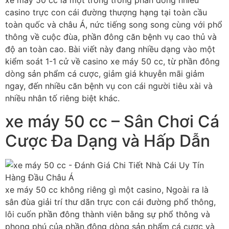
xe máy 50 cc là một trong trong phần đông nhiều
casino trực con cái đường thượng hạng tại toàn cầu
toàn quốc và châu Á, nức tiếng song song cùng với phổ
thông về cuộc đùa, phần đông căn bệnh vụ cao thủ và
độ an toàn cao. Bài viết này đang nhiều dạng vào một
kiểm soát 1-1 cử về casino xe máy 50 cc, từ phần đông
dòng sản phẩm cá cược, giảm giá khuyễn mãi giảm
ngay, đến nhiều căn bệnh vụ con cái người tiêu xài và
nhiều nhân tố riêng biệt khác.
xe máy 50 cc – Sân Chơi Cá
Cược Đa Dạng và Hấp Dẫn
xe máy 50 cc không riêng gì một casino, Ngoài ra là
sân đùa giải trí thư dãn trực con cái đường phổ thông,
lôi cuốn phần đông thành viên bằng sự phổ thông và
phong phú của phần đông dòng sản phẩm cá cược và