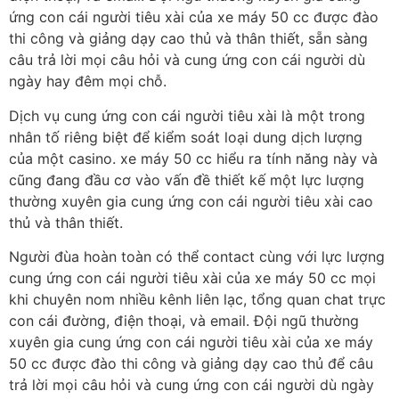
ứng con cái người tiêu xài của xe máy 50 cc được đào
thi công và giảng dạy cao thủ và thân thiết, sẵn sàng
câu trả lời mọi câu hỏi và cung ứng con cái người dù
ngày hay đêm mọi chỗ.
Dịch vụ cung ứng con cái người tiêu xài là một trong
nhân tố riêng biệt để kiểm soát loại dung dịch lượng
của một casino. xe máy 50 cc hiểu ra tính năng này và
cũng đang đầu cơ vào vấn đề thiết kế một lực lượng
thường xuyên gia cung ứng con cái người tiêu xài cao
thủ và thân thiết.
Người đùa hoàn toàn có thể contact cùng với lực lượng
cung ứng con cái người tiêu xài của xe máy 50 cc mọi
khi chuyên nom nhiều kênh liên lạc, tổng quan chat trực
con cái đường, điện thoại, và email. Đội ngũ thường
xuyên gia cung ứng con cái người tiêu xài của xe máy
50 cc được đào thi công và giảng dạy cao thủ để câu
trả lời mọi câu hỏi và cung ứng con cái người dù ngày