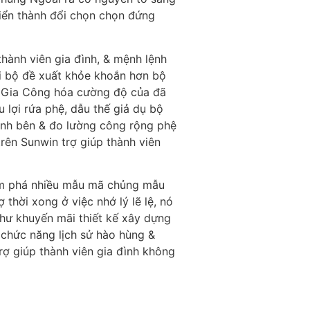
riển thành đổi chọn chọn đứng
thành viên gia đình, & mệnh lệnh
Mỗi bộ đề xuất khỏe khoắn hơn bộ
nh Gia Công hóa cường độ của đã
lợi rứa phệ, dẫu thế giả dụ bộ
cạnh bên & đo lường công rộng phệ
rên Sunwin trợ giúp thành viên
hám phá nhiều mẫu mã chủng mẫu
 thời xong ở việc nhớ lý lẽ lệ, nó
như khuyến mãi thiết kế xây dựng
 chức năng lịch sử hào hùng &
rợ giúp thành viên gia đình không