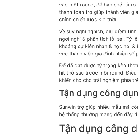
vào một round, để hạn chế rủi ro
thanh toán trợ giúp thành viên g
chỉnh chiến lược kịp thời.
Về suy nghĩ nghịch, giữ điềm tĩnh
ngơi nghỉ & phân tích lỗi sai. Tỷ
khoảng sự kiên nhẫn & học hỏi & 
vực thành viên gia đình nhiều số 
Để đã đạt được tỷ trọng kèo thơm
hít thở sâu trước mỗi round. Điề
khiến cho cho trải nghiệm phía t
Tận dụng công dụ
Sunwin trợ giúp nhiều mẫu mã cô
hệ thống thưởng mang đến đầy đủ
Tận dụng công 