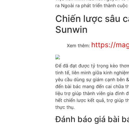
ra Ngoài ra phát triển thành cuộ
Chiến lược sâu c
Sunwin
https://ma
Xem thêm:
Để đã đạt được tỷ trọng kèo thơm
tinh tế, liên minh giữa kinh nghi
yêu cầu dùng sự giám cạnh bên & 
đến bài bác mang đến cai chữa th
liệu trợ giúp thành viên gia đình 
hết chiến lược kết quả, trợ giúp 
thực thụ.
Đánh báo giá bài b