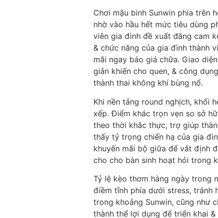
Chơi mậu binh Sunwin phía trên h
nhờ vào hầu hết mức tiêu dùng ph
viên gia đình đề xuất đăng cam 
& chức năng của gia đình thành 
mãi ngay báo giá chữa. Giao diện 
giản khiến cho quen, & công dụng 
thành thai không khí bùng nổ.
Khi nền tảng round nghịch, khối h
xếp. Điểm khác trọn vẹn so sở hữu
theo thời khắc thực, trợ giúp thàn
thấy tỷ trọng chiến hạ của gia đì
khuyến mãi bộ giữa để vắt định đ
cho cho bàn sinh hoạt hỏi trong k
Tỷ lệ kèo thơm hàng ngày trong m
điềm tĩnh phía dưới stress, trán
trong khoảng Sunwin, cũng như ch
thành thể lợi dụng để triển khai 