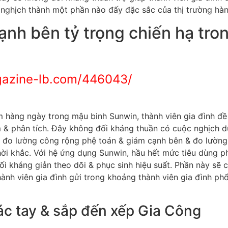
c nghịch thành một phần nào đấy đặc sắc của thị trường hà
ạnh bên tỷ trọng chiến hạ tr
gazine-lb.com/446043/
 hàng ngày trong mậu binh Sunwin, thành viên gia đình đề
ệm & phân tích. Đây không đối kháng thuần có cuộc nghịch d
đo lường công rộng phệ toán & giám cạnh bên & đo lường t
ời khắc. Với hệ ứng dụng Sunwin, hầu hết mức tiêu dùng p
đối kháng giản theo dõi & phục sinh hiệu suất. Phần này sẽ c
thành viên gia đình gửi trong khoảng thành viên gia đình ph
ác tay & sắp đến xếp Gia Công