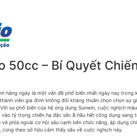
 50cc – Bí Quyết Chiế
ơm hàng ngày là một vấn đề phổ biến nhất ngày nay trong 
thành viên gia đình không đối kháng thuần chọn chọn sự giả
i. Với sự phổ biến của hệ ứng dụng Sunwin, cuộc nghịch mậu
 vào tỷ trọng chiến hạ đặc sắc & hầu hết công dụng sang tr
 về vẻ phía ngoài cơ hội sâu cạnh bên chức năng, áp dụng ch
, cùng theo sở hữu cảm thấy sâu về cuộc nghịch này.