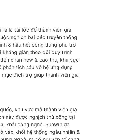
a là tài lộc để thành viên gia
 cuộc nghịch bài bác truyền thống
tình & hầu hết công dụng phụ trợ
i kháng giản theo dõi quy trình
 đến chân new & cao thủ, khu vực
ẽ phân tích sâu về hệ ứng dụng
mục đích trợ giúp thành viên gia
quốc, khu vực mà thành viên gia
ch này được nghịch thủ công tại
đại khái công nghệ, Sunwin đã
ờ vào khối hệ thống ngẫu nhiên &
o hùng Ngoài ra có nguyên tố sang