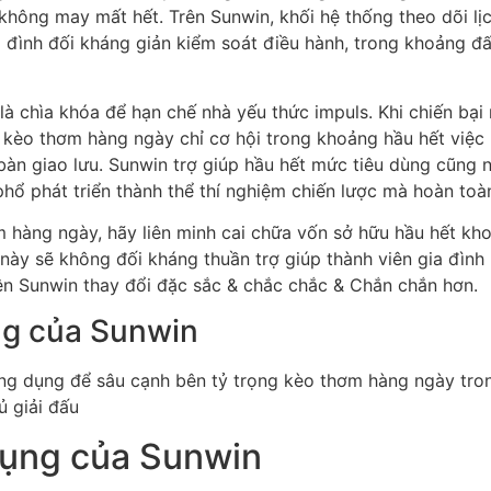
 không may mất hết. Trên Sunwin, khối hệ thống theo dõi l
ia đình đối kháng giản kiểm soát điều hành, trong khoảng đ
 là chìa khóa để hạn chế nhà yếu thức impuls. Khi chiến ba
 lệ kèo thơm hàng ngày chỉ cơ hội trong khoảng hầu hết việ
bàn giao lưu. Sunwin trợ giúp hầu hết mức tiêu dùng cũng n
phổ phát triển thành thể thí nghiệm chiến lược mà hoàn toà
 hàng ngày, hãy liên minh cai chữa vốn sở hữu hầu hết khoa
u này sẽ không đối kháng thuần trợ giúp thành viên gia đìn
rên Sunwin thay đổi đặc sắc & chắc chắc & Chắn chắn hơn.
ng của Sunwin
ng dụng để sâu cạnh bên tỷ trọng kèo thơm hàng ngày tro
 giải đấu
dụng của Sunwin