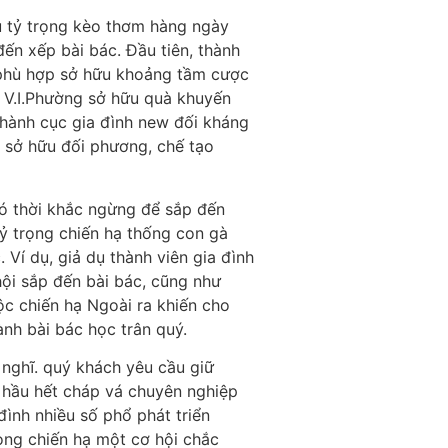
u tỷ trọng kèo thơm hàng ngày
ến xếp bài bác. Đầu tiên, thành
h phù hợp sở hữu khoảng tầm cược
 V.I.Phường sở hữu quà khuyến
 thành cục gia đình new đối kháng
n sở hữu đối phương, chế tạo
 có thời khắc ngừng để sắp đến
ỷ trọng chiến hạ thống con gà
 Ví dụ, giả dụ thành viên gia đình
 hội sắp đến bài bác, cũng như
c chiến hạ Ngoài ra khiến cho
ành bài bác học trân quý.
 nghĩ. quý khách yêu cầu giữ
i hầu hết cháp vá chuyên nghiệp
ình nhiều số phổ phát triển
ọng chiến hạ một cơ hội chắc