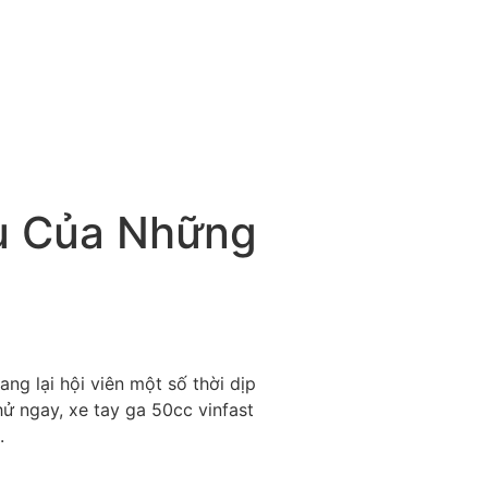
ầu Của Những
ng lại hội viên một số thời dịp
hử ngay, xe tay ga 50cc vinfast
.