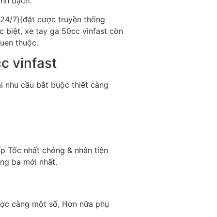
inh bạch.
 24/7}{đặt cược truyền thống
 biệt, xe tay ga 50cc vinfast còn
quen thuộc.
c vinfast
i nhu cầu bắt buộc thiết càng
p Tốc nhất chóng & nhân tiện
ông ba mới nhất.
 cược càng một số, Hơn nữa phụ