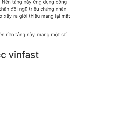
u. Nền tảng này ứng dụng công
thân đội ngũ triệu chứng nhân
 xẩy ra giới thiệu mang lại mặt
rên nền tảng này, mang một số
c vinfast