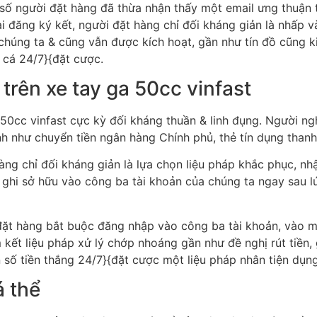
số người đặt hàng đã thừa nhận thấy một email ưng thuận t
i đăng ký kết, người đặt hàng chỉ đối kháng giản là nhấp v
 chúng ta & cũng vẫn được kích hoạt, gần như tín đồ cũng k
 cá 24/7}{đặt cược.
 trên xe tay ga 50cc vinfast
a 50cc vinfast cực kỳ đối kháng thuần & linh đụng. Người ngh
như chuyển tiền ngân hàng Chính phủ, thẻ tín dụng thanh t
àng chỉ đối kháng giản là lựa chọn liệu pháp khắc phục, nh
 ghi sở hữu vào công ba tài khoản của chúng ta ngay sau l
 đặt hàng bắt buộc đăng nhập vào công ba tài khoản, vào mụ
 kết liệu pháp xử lý chớp nhoáng gần như đề nghị rút tiền,
 số tiền thắng 24/7}{đặt cược một liệu pháp nhân tiện dụng
á thể