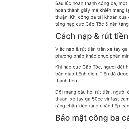
Sau lúc hoàn thành công ba, một 
hoàn thành giấy má khiến mang lạ
thuận. Khi công ba tài khoản của
tảng nạp cực Cấp Tốc & nền tảng
Cách nạp & rút tiền
Việc nạp & rút tiền trên xe tay g
phương pháp khắc phục phân minh 
Khi nạp cực Cấp Tốc, người đặt h
bàn giao bệnh dịch. Tiền đã được
thành tích.
Đối mang câu hỏi rút tiền, người
thuận. xe tay ga 50cc vinfast cam
ráng chắn kiên ráng chắn tiếp cận
Bảo mật công ba c