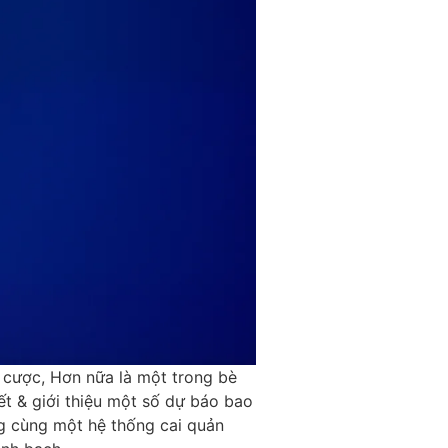
t cược, Hơn nữa là một trong bè
ết & giới thiệu một số dự báo bao
ng cùng một hệ thống cai quản