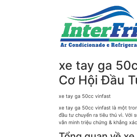
xe tay ga 50
Cơ Hội Đầu 
xe tay ga 50cc vinfast
xe tay ga 50cc vinfast là một tro
đầu tư chuyển ra tiêu thú vì. Với
vẫn minh triệu chứng & khẳng xác
Tổng quan về xe 