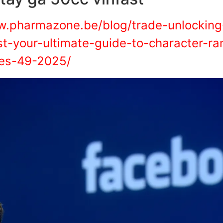
w.pharmazone.be/blog/trade-unlocking
ist-your-ultimate-guide-to-character-r
ies-49-2025/