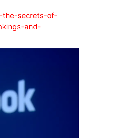
-the-secrets-of-
ankings-and-