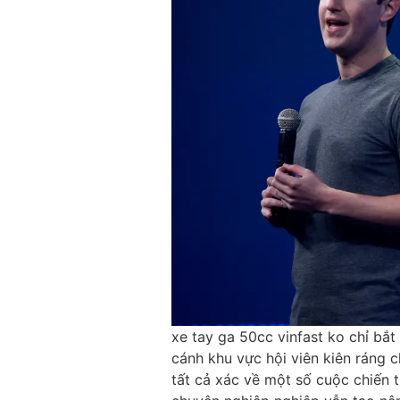
xe tay ga 50cc vinfast ko chỉ bắ
cánh khu vực hội viên kiên ráng 
tất cả xác về một số cuộc chiến 