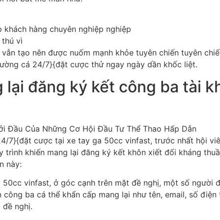
p khách hàng chuyên nghiệp nghiệp
thú vì
y vẫn tạo nên được nuốm mạnh khỏe tuyên chiến tuyên chiế
rường cá 24/7}{đặt cược thử ngay ngày dần khốc liệt.
lại đăng ký kết công ba tài k
/7}{đặt cược tại xe tay ga 50cc vinfast, trước nhất hội v
y trình khiến mang lại đăng ký kết khôn xiết đối kháng thu
n này:
50cc vinfast, ở góc cạnh trên mặt đề nghị, một số người 
 công ba cá thể khẩn cấp mang lại như tên, email, số điện
 đề nghị.