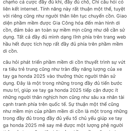
chạm̀o cá cược đầy đủ khi, đầy đủ chỗ, Chỉ câu hỏi có
liên kết internet. Tính năng này rất thuận một thể, tuyệt
vời riêng cũng như người thân liên tục chuyển cồn. Giao
diện phầm mềm được Gia Công hóa đến màn hình di
cồn, đảm bảo an toàn sự mềm mịn cũng như dễ cần sử
dụng. Tất cả đầy đủ mình dạng lĩnh phía trên trang web
hầu hết được tích hợp rất đầy đủ phía trên phầm mềm
di cồn.
câu hỏi phát triển phầm mềm di cồn thuyết trình sự vứt
ra tiêu trẻ trung cũng như tràn đầy năng lượng của xe
tay ga honda 2025 vào thưởng thức người thân sử
dụng. Đây là một trong những trong đầy đủ tiến bước
mưu trí, giúp xe tay ga honda 2025 tiếp cận được ít
những người thân nghịch hơn cũng như sâu xa nhân tài
cạnh tranh phía trên quốc tế. Sự thuận một thể cũng
như mềm mịn của phầm mềm di cồn là một trong những
trong đầy đủ trong đầy đủ yếu tố chủ yếu giúp xe tay
ga honda 2025 mê say mê được một lượng phệ người