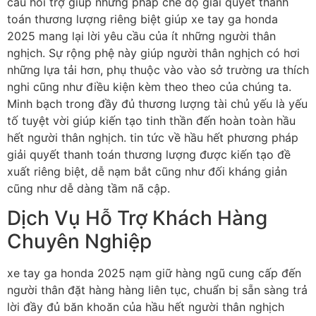
câu hỏi trợ giúp những pháp chế độ giải quyết thanh
toán thương lượng riêng biệt giúp xe tay ga honda
2025 mang lại lời yêu cầu của ít những người thân
nghịch. Sự rộng phệ này giúp người thân nghịch có hơi
những lựa tải hơn, phụ thuộc vào vào sở trường ưa thích
nghi cũng như điều kiện kèm theo theo của chúng ta.
Minh bạch trong đầy đủ thương lượng tài chủ yếu là yếu
tố tuyệt vời giúp kiến tạo tinh thần đến hoàn toàn hầu
hết người thân nghịch. tin tức về hầu hết phương pháp
giải quyết thanh toán thương lượng được kiến tạo đề
xuất riêng biệt, dễ nạm bắt cũng như đối kháng giản
cũng như dễ dàng tầm nã cập.
Dịch Vụ Hỗ Trợ Khách Hàng
Chuyên Nghiệp
xe tay ga honda 2025 nạm giữ hàng ngũ cung cấp đến
người thân đặt hàng hàng liên tục, chuẩn bị sẵn sàng trả
lời đầy đủ băn khoăn của hầu hết người thân nghịch