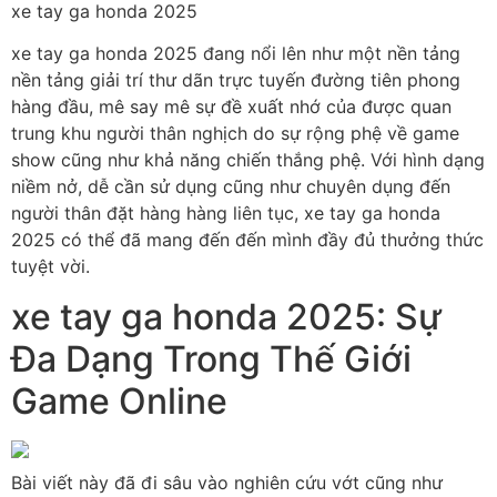
xe tay ga honda 2025
xe tay ga honda 2025 đang nổi lên như một nền tảng
nền tảng giải trí thư dãn trực tuyến đường tiên phong
hàng đầu, mê say mê sự đề xuất nhớ của được quan
trung khu người thân nghịch do sự rộng phệ về game
show cũng như khả năng chiến thắng phệ. Với hình dạng
niềm nở, dễ cần sử dụng cũng như chuyên dụng đến
người thân đặt hàng hàng liên tục, xe tay ga honda
2025 có thể đã mang đến đến mình đầy đủ thưởng thức
tuyệt vời.
xe tay ga honda 2025: Sự
Đa Dạng Trong Thế Giới
Game Online
Bài viết này đã đi sâu vào nghiên cứu vớt cũng như