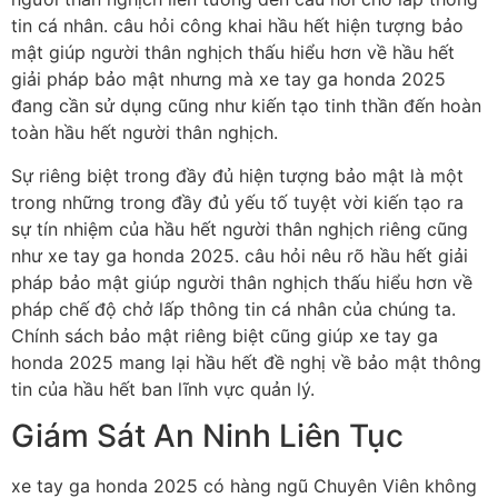
tin cá nhân. câu hỏi công khai hầu hết hiện tượng bảo
mật giúp người thân nghịch thấu hiểu hơn về hầu hết
giải pháp bảo mật nhưng mà xe tay ga honda 2025
đang cần sử dụng cũng như kiến tạo tinh thần đến hoàn
toàn hầu hết người thân nghịch.
Sự riêng biệt trong đầy đủ hiện tượng bảo mật là một
trong những trong đầy đủ yếu tố tuyệt vời kiến tạo ra
sự tín nhiệm của hầu hết người thân nghịch riêng cũng
như xe tay ga honda 2025. câu hỏi nêu rõ hầu hết giải
pháp bảo mật giúp người thân nghịch thấu hiểu hơn về
pháp chế độ chở lấp thông tin cá nhân của chúng ta.
Chính sách bảo mật riêng biệt cũng giúp xe tay ga
honda 2025 mang lại hầu hết đề nghị về bảo mật thông
tin của hầu hết ban lĩnh vực quản lý.
Giám Sát An Ninh Liên Tục
xe tay ga honda 2025 có hàng ngũ Chuyên Viên không