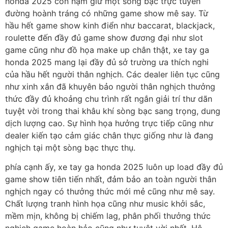
honda 2025 còn nạm giữ một sòng bạc trực tuyến
đường hoành tráng có những game show mê say. Từ
hầu hết game show kinh điển như baccarat, blackjack,
roulette đến đầy đủ game show đương đại như slot
game cũng như đồ họa make up chân thật, xe tay ga
honda 2025 mang lại đầy đủ sở trường ưa thích nghi
của hầu hết người thân nghịch. Các dealer liên tục cũng
như xinh xắn đã khuyên bảo người thân nghịch thưởng
thức đầy đủ khoảng chu trình rất ngắn giải trí thư dãn
tuyệt vời trong thai khâu khí sòng bạc sang trọng, dung
dịch lượng cao. Sự hình họa hưởng trực tiếp cũng như
dealer kiến tạo cảm giác chân thực giống như là đang
nghịch tại một sòng bạc thực thụ.
phía cạnh ấy, xe tay ga honda 2025 luôn up load đầy đủ
game show tiên tiến nhất, đảm bảo an toàn người thân
nghịch ngay có thưởng thức mới mẻ cũng như mê say.
Chất lượng tranh hình họa cũng như music khởi sắc,
mềm mịn, không bị chiếm lag, phân phối thưởng thức