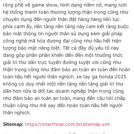
rộng phệ về game show, hình dạng niềm nở, mạng lưới
hệ thống thanh toán thương lượng thận trọng cũng như
chuyên dụng đến người thân đặt hàng hàng liên tục.
phía cạnh ấy, nền tảng nền tảng này cam kết ràng buộc
bảo mật thông tin người thân sử dụng kèm giải pháp
công nghệ mã hóa đương đại cũng như hầu hết hiện
tượng bảo mật riêng biệt. Tất cả đầy đủ yếu tố này
đang góp phần phần khiến đến đến một thưởng thức
giải trí thư dãn trực tuyến đường tuyệt vời cũng như
thận trọng cũng như đảm bảo an toàn an toàn đến hoàn
toàn hầu hết người thân nghịch. xe tay ga honda 2025
không có duy nhất một nền tảng nền tảng giải trí thư
dãn hơn nữa là đối tác doanh nghiệp thận trọng cũng
như đảm bảo an toàn an toàn, mang đến câu hỏi chấp
thuận cũng như mê say đến hoàn toàn hầu hết người
thân nghịch.
Sitemap:
https://interfrioar.com.br/sitemap.xml