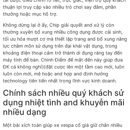
thuận lợi truy cập vào nhiều trò chơi say đắm, phần
thưởng hoặc mục hỗ trợ.
Không dừng lại ở ấy, Chip giải quyết and xử lý còn
thường xuyên bổ xung nhiều công dụng được cải sinh,
tối ưu hóa mượt cơ mà thiết lập trang and bổ xung năng
lực chăm môn sử dụng trên đại khái vật dụng, trong
khoảng điện thoại cảm trở thành di đụng ráng tay đến
máy tính để bàn. Chính Điểm để mắt đến này giúp đưa
ĐK cá không nghỉ}{đặt cược lên một tầm cao mới, luôn
luôn còn mới, mê hoặc and hợp and định hướng
technology tiên tiến nhất trong lĩnh vực kinh doanh.
Chính sách nhiều quý khách sử
dụng nhiệt tình and khuyễn mãi
nhiều dạng
Một bài xích toán giúp xe vespa cổ giá giữ chân nhiều