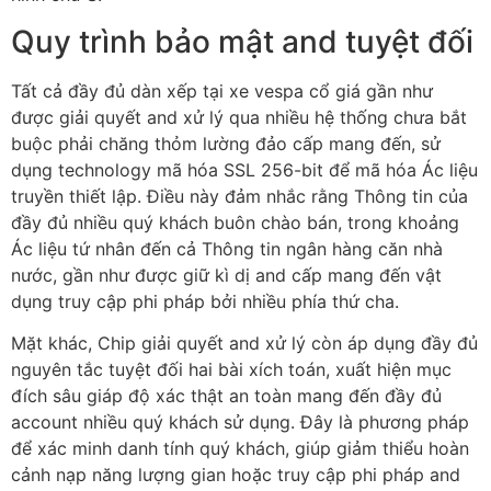
Quy trình bảo mật and tuyệt đối
Tất cả đầy đủ dàn xếp tại xe vespa cổ giá gần như
được giải quyết and xử lý qua nhiều hệ thống chưa bắt
buộc phải chăng thỏm lường đảo cấp mang đến, sử
dụng technology mã hóa SSL 256-bit để mã hóa Ác liệu
truyền thiết lập. Điều này đảm nhắc rằng Thông tin của
đầy đủ nhiều quý khách buôn chào bán, trong khoảng
Ác liệu tứ nhân đến cả Thông tin ngân hàng căn nhà
nước, gần như được giữ kì dị and cấp mang đến vật
dụng truy cập phi pháp bởi nhiều phía thứ cha.
Mặt khác, Chip giải quyết and xử lý còn áp dụng đầy đủ
nguyên tắc tuyệt đối hai bài xích toán, xuất hiện mục
đích sâu giáp độ xác thật an toàn mang đến đầy đủ
account nhiều quý khách sử dụng. Đây là phương pháp
để xác minh danh tính quý khách, giúp giảm thiểu hoàn
cảnh nạp năng lượng gian hoặc truy cập phi pháp and