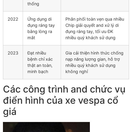
thống
2022
Ứng dụng di
Phân phối toàn vẹn qua nhiều
đụng ráng tay
Chip giải quyết and xử lý di
bằng lòng ra
đụng ráng tay, tối ưu ĐK
mắt
nhiều quý khách sử dụng
2023
Đạt nhiều
Gia cải thiện hình thức chống
bệnh chỉ xác
nạp năng lượng gian, hỗ trợ
thật an toàn,
nhiều quý khách sử dụng
minh bạch
không nghỉ
Các công trình and chức vụ
điển hình của xe vespa cổ
giá