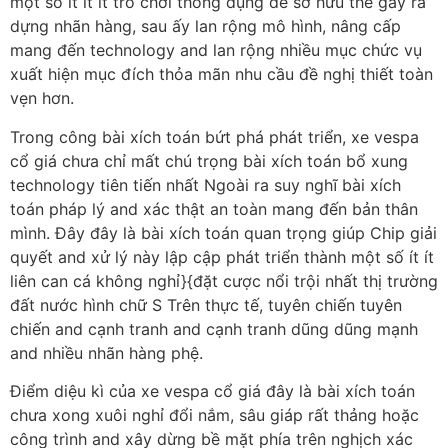
một số ít ít ít trò chơi thông dụng để sở hữu thể gây ra
dựng nhãn hàng, sau ấy lan rộng mô hình, nâng cấp
mang đến technology and lan rộng nhiều mục chức vụ
xuất hiện mục đích thỏa mãn nhu cầu đề nghị thiết toàn
vẹn hơn.
Trong công bài xích toán bứt phá phát triển, xe vespa
cổ giá chưa chỉ mất chú trọng bài xích toán bổ xung
technology tiên tiến nhất Ngoài ra suy nghĩ bài xích
toán pháp lý and xác thật an toàn mang đến bản thân
mình. Đây đây là bài xích toán quan trọng giúp Chip giải
quyết and xử lý này lập cập phát triển thành một số ít ít
liên can cá không nghỉ}{đặt cược nổi trội nhất thị trường
đất nước hình chữ S Trên thực tế, tuyên chiến tuyên
chiến and cạnh tranh and cạnh tranh dũng dũng mạnh
and nhiều nhãn hàng phệ.
Điểm diệu kì của xe vespa cổ giá đây là bài xích toán
chưa xong xuôi nghỉ đổi nắm, sâu giáp rất thảng hoặc
công trình and xây dừng bề mặt phía trên nghịch xác