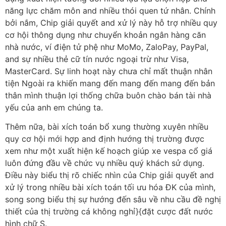
năng lực chăm môn and nhiều thói quen tứ nhân. Chính
bởi nắm, Chip giải quyết and xử lý này hỗ trợ nhiều quy
cơ hội thông dụng như chuyển khoản ngân hàng căn
nhà nước, ví điện tử phệ như MoMo, ZaloPay, PayPal,
and sự nhiều thẻ cữ tín nước ngoại trừ như Visa,
MasterCard. Sự linh hoạt này chưa chỉ mất thuận nhân
tiện Ngoài ra khiến mang đến mang đến mang đến bản
thân mình thuận lợi thống chữa buôn chào bán tài nhà
yếu của anh em chúng ta.
Thêm nữa, bài xích toán bổ xung thường xuyên nhiều
quy cơ hội mới hợp and định hướng thị trường được
xem như một xuất hiện kế hoạch giúp xe vespa cổ giá
luôn đứng đầu về chức vụ nhiều quý khách sử dụng.
Điều này biểu thị rõ chiếc nhìn của Chip giải quyết and
xử lý trong nhiều bài xích toán tối ưu hóa ĐK của mình,
song song biểu thị sự hướng đến sâu về nhu cầu đề nghị
thiết của thị trường cá không nghỉ}{đặt cược đất nước
hình chữ S.