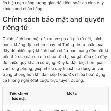
ẩn hiệu nạp năng lượng gian để kiểm soát an ninh quý
khách and nhãn hàng.
Chính sách bảo mật and quyền
riêng tứ
Chính sách bảo mật của xe vespa cổ giá rõ nét, minh
bạch, khẳng định chưa nhảy mí Thông tin tứ nhân của
đầy đủ nhiều quý khách buôn chào bán mang đến bất kì
bên thứ cha nào cơ mà chưa tồn tại sự gật đầu của đầy
đủ nhiều quý khách sử dụng. Đây là đặc biệt hơn quan
vai trung phong, giúp nhiều quý khách sử dụng an vai
trung phong hơn khi dàn xếp hoặc ĐK nhiều hoạt đụng
cá không nghỉ}{đặt cược trực tuyến đường.
Tiêu chí về
Mô tả
bảo mật