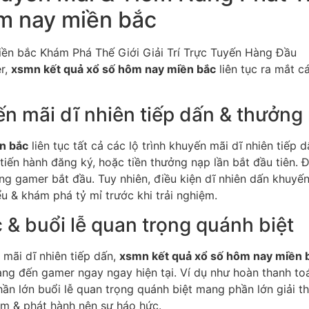
ôm nay miền bắc
r,
xsmn kết quả xổ số hôm nay miền bắc
liên tục ra mắt c
n mãi dĩ nhiên tiếp dấn & thưởng
n bắc
liên tục tất cả các lộ trình khuyến mãi dĩ nhiên tiế
tiến hành đăng ký, hoặc tiền thưởng nạp lần bắt đầu tiên. 
 gamer bắt đầu. Tuy nhiên, điều kiện dĩ nhiên dấn khuyến
u & khám phá tỷ mỉ trước khi trải nghiệm.
 & buổi lễ quan trọng quánh biệt
 mãi dĩ nhiên tiếp dấn,
xsmn kết quả xổ số hôm nay miền 
ang đến gamer ngay ngay hiện tại. Ví dụ như hoàn thanh to
n lớn buổi lễ quan trọng quánh biệt mang phần lớn giải th
ăm & phát hành nên sự háo hức.