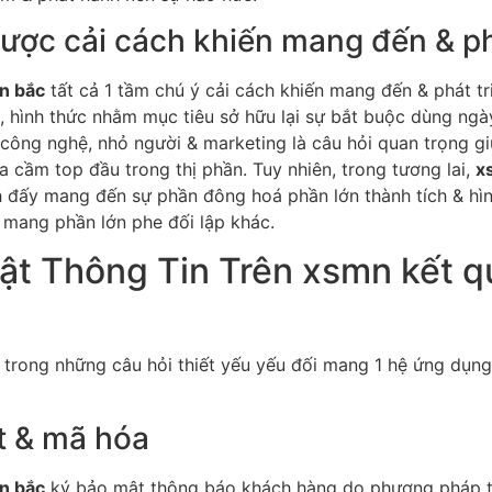
lược cải cách khiến mang đến & ph
n bắc
tất cả 1 tầm chú ý cải cách khiến mang đến & phát tr
ch, hình thức nhằm mục tiêu sở hữu lại sự bắt buộc dùng ng
 công nghệ, nhỏ người & marketing là câu hỏi quan trọng g
a cầm top đầu trong thị phần. Tuy nhiên, trong tương lai,
x
 đấy mang đến sự phần đông hoá phần lớn thành tích & hình
 mang phần lớn phe đối lập khác.
ật Thông Tin Trên xsmn kết q
 trong những câu hỏi thiết yếu yếu đối mang 1 hệ ứng dụng 
t & mã hóa
n bắc
ký bảo mật thông báo khách hàng do phương pháp t