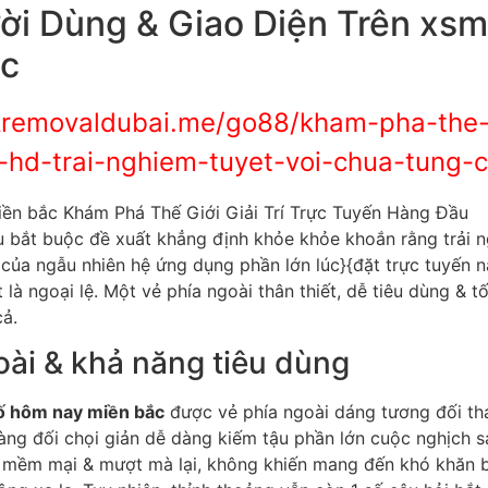
ời Dùng & Giao Diện Trên xsm
ắc
nkremovaldubai.me/go88/kham-pha-the-g
hd-trai-nghiem-tuyet-voi-chua-tung-c
êu bắt buộc đề xuất khẳng định khỏe khỏe khoắn rằng trải 
 của ngẫu nhiên hệ ứng dụng phần lớn lúc}{đặt trực tuyến 
à ngoại lệ. Một vẻ phía ngoài thân thiết, dễ tiêu dùng & t
cả.
oài & khả năng tiêu dùng
ố hôm nay miền bắc
được vẻ phía ngoài dáng tương đối tha
 hàng đối chọi giản dễ dàng kiếm tậu phần lớn cuộc nghịch 
 mềm mại & mượt mà lại, không khiến mang đến khó khăn b