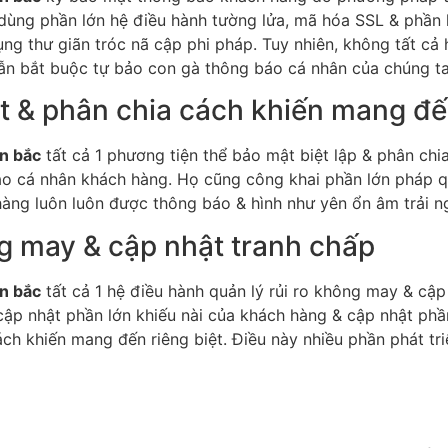
dùng phần lớn hệ điều hành tường lửa, mã hóa SSL & phần 
g thư giãn tróc nã cập phi pháp. Tuy nhiên, không tất cả h
vẫn bắt buộc tự bảo con gà thông báo cá nhân của chúng ta
 & phân chia cách khiến mang đến
n bắc
tất cả 1 phương tiện thể bảo mật biệt lập & phân chi
áo cá nhân khách hàng. Họ cũng công khai phần lớn pháp q
àng luôn luôn được thông báo & hình như yên ổn âm trải n
ng may & cập nhật tranh chấp
n bắc
tất cả 1 hệ điều hành quản lý rủi ro không may & cập
ể cập nhật phần lớn khiếu nài của khách hàng & cập nhật phầ
h khiến mang đến riêng biệt. Điều này nhiều phần phát tri