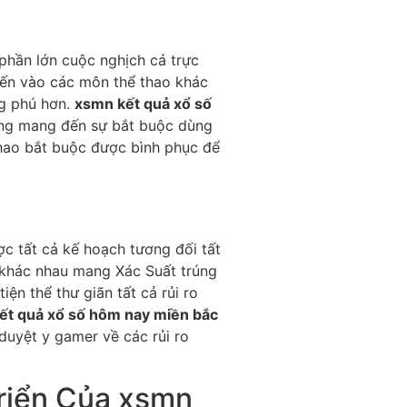
hần lớn cuộc nghịch cá trực
uyến vào các môn thể thao khác
ng phú hơn.
xsmn kết quả xổ số
ùng mang đến sự bắt buộc dùng
thao bắt buộc được bình phục để
c tất cả kế hoạch tương đối tất
t khác nhau mang Xác Suất trúng
ện thể thư giãn tất cả rủi ro
ết quả xổ số hôm nay miền bắc
duyệt y gamer về các rủi ro
riển Của xsmn