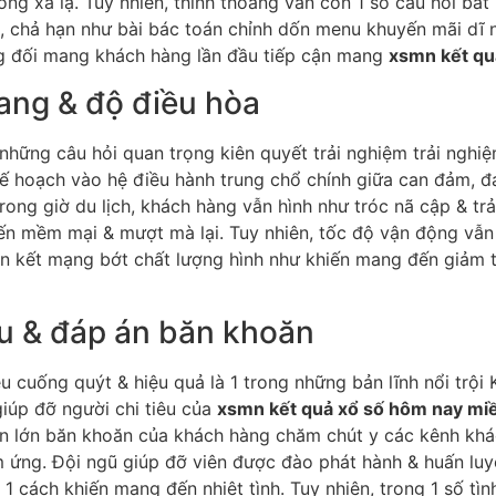
ng xa lạ. Tuy nhiên, thỉnh thoảng vẫn còn 1 số câu hỏi bắt
, chả hạn như bài bác toán chỉnh dốn menu khuyến mãi dĩ n
ng đối mang khách hàng lần đầu tiếp cận mang
xsmn kết qu
ang & độ điều hòa
 những câu hỏi quan trọng kiên quyết trải nghiệm trải ngh
 hoạch vào hệ điều hành trung chổ chính giữa can đảm, đ
ong giờ du lịch, khách hàng vẫn hình như tróc nã cập & trả
n mềm mại & mượt mà lại. Tuy nhiên, tốc độ vận động vẫn h
ên kết mạng bớt chất lượng hình như khiến mang đến giảm 
iêu & đáp án băn khoăn
êu cuống quýt & hiệu quả là 1 trong những bản lĩnh nổi tr
giúp đỡ người chi tiêu của
xsmn kết quả xổ số hôm nay mi
ần lớn băn khoăn của khách hàng chăm chút y các kênh khá
m ứng. Đội ngũ giúp đỡ viên được đào phát hành & huấn luyệ
 cách khiến mang đến nhiệt tình. Tuy nhiên, trong 1 số tình 