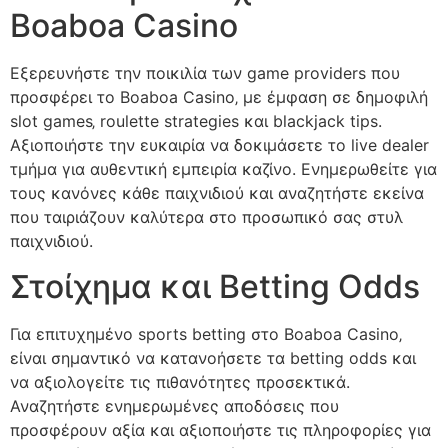
Boaboa Casino
Εξερευνήστε την ποικιλία των game providers που
προσφέρει το Boaboa Casino‚ με έμφαση σε δημοφιλή
slot games‚ roulette strategies και blackjack tips.
Αξιοποιήστε την ευκαιρία να δοκιμάσετε το live dealer
τμήμα για αυθεντική εμπειρία καζίνο. Ενημερωθείτε για
τους κανόνες κάθε παιχνιδιού και αναζητήστε εκείνα
που ταιριάζουν καλύτερα στο προσωπικό σας στυλ
παιχνιδιού.
Στοίχημα και Betting Odds
Για επιτυχημένο sports betting στο Boaboa Casino‚
είναι σημαντικό να κατανοήσετε τα betting odds και
να αξιολογείτε τις πιθανότητες προσεκτικά.
Αναζητήστε ενημερωμένες αποδόσεις που
προσφέρουν αξία και αξιοποιήστε τις πληροφορίες για