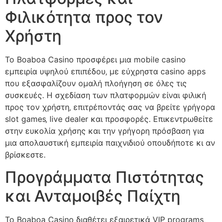
Φιλικότητα προς τον
Χρήστη
Το Boaboa Casino προσφέρει μια mobile casino
εμπειρία υψηλού επιπέδου‚ με εύχρηστα casino apps
που εξασφαλίζουν ομαλή πλοήγηση σε όλες τις
συσκευές. Η σχεδίαση των πλατφορμών είναι φιλική
προς τον χρήστη‚ επιτρέποντάς σας να βρείτε γρήγορα
slot games‚ live dealer και προσφορές. Επικεντρωθείτε
στην ευκολία χρήσης και την γρήγορη πρόσβαση για
μια απολαυστική εμπειρία παιχνιδιού οπουδήποτε κι αν
βρίσκεστε.
Προγράμματα Πιστότητας
και Ανταμοιβές Παίχτη
Το Boaboa Casino διαθέτει εξαιρετικά VIP programs