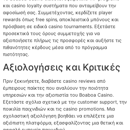
και casino loyalty συστήματα που ανταμείβουν την
αφοσίωσή σας. Συμμετέχοντας‚ κερδίζετε player
rewards όπως free spins‚ αποκλειστικά μπόνους και
πρόσβαση σε ειδικά casino tournaments. Εξετάστε
προσεκτικά τους όρους συμμετοχής για να
αξιοποιήσετε πλήρως τις προσφορές και αυξήστε τις
πιθανότητες κέρδους μέσα από το πρόγραμμα
πιστότητας.
Αξιολογήσεις και Κριτικές
Πριν ξεκινήσετε‚ διαβάστε casino reviews από
έμπειρους παίκτες που αναλύουν την ποιότητα
υπηρεσιών και την αξιοπιστία του Boaboa Casino.
Εξετάστε σχόλια σχετικά με την customer support‚ την
ποικιλία παιχνιδιών και τις casino promotions. Μια
σχολαστική αξιολόγηση βοηθάει να επιλέξετε μια
αξιόπιστη πλατφόρμα‚ εξασφαλίζοντας μια θετική και
ασφαλή εμπειρία παιχνιδιού.